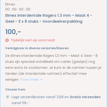
Elmex
0
0
:
0
0
:
0
0
:
0
0
Elmex Interdentale Ragers 1.3 mm – Maat 4 -
Geel - 3 x 8 stuks - Voordeelverpakking
100,-
Tijdelijk niet op voorraad
Verkrijgbaar in diverse varianten/kleuren:
De Elmex Interdentale Ragers 1,3 mm – Maat 4 Geel – 8
stuks zijn speciaal ontwikkeld om cariës (gaatjes) nog
eens extra te voorkomen. Je kunt er de ruimten tussen je
tanden (de interdentale ruimten) effectief mee
reinigen.
Toon meer
Choose from:
Lage verzendkosten vanaf 3,99 en
Gratis Verzenden
vanaf 59.-