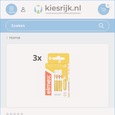
0
Home