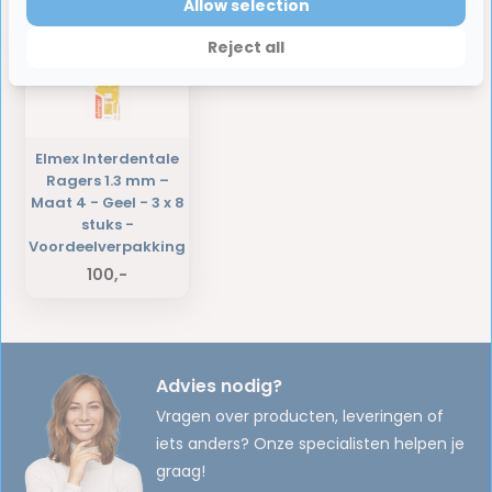
Laatst bekeken producten
Allow selection
Reject all
Elmex Interdentale
Ragers 1.3 mm –
Maat 4 - Geel - 3 x 8
stuks -
Voordeelverpakking
100,-
Advies nodig?
Vragen over producten, leveringen of
iets anders? Onze specialisten helpen je
graag!