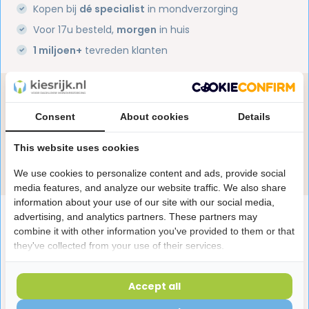
Kopen bij
dé specialist
in mondverzorging
Voor 17u besteld,
morgen
in huis
1 miljoen+
tevreden klanten
Heb je een vraag over dit product?
Onze specialisten helpen je graag! Spreek ons aan
Consent
About cookies
Details
in de chat of stuur een e-mail.
This website uses cookies
Stuur e-mail
We use cookies to personalize content and ads, provide social
media features, and analyze our website traffic. We also share
information about your use of our site with our social media,
Productomschrijving
advertising, and analytics partners. These partners may
combine it with other information you've provided to them or that
they've collected from your use of their services.
Reviews
Accept all