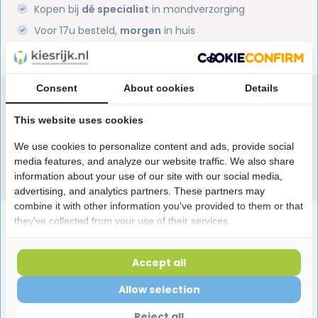
Kopen bij
dé specialist
in mondverzorging
Voor 17u besteld,
morgen
in huis
1 miljoen+
tevreden klanten
Consent
About cookies
Details
Heb je een vraag over dit product?
Onze specialisten helpen je graag! Spreek ons aan
This website uses cookies
in de chat of stuur een e-mail.
We use cookies to personalize content and ads, provide social
media features, and analyze our website traffic. We also share
Stuur e-mail
information about your use of our site with our social media,
advertising, and analytics partners. These partners may
combine it with other information you've provided to them or that
Productomschrijving
they've collected from your use of their services.
Accept all
Reviews
Allow selection
Reject all