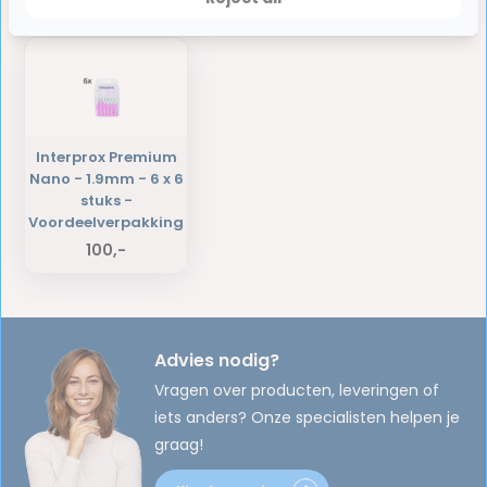
Laatst bekeken producten
Interprox Premium
Nano - 1.9mm - 6 x 6
stuks -
Voordeelverpakking
100,-
Advies nodig?
Vragen over producten, leveringen of
iets anders? Onze specialisten helpen je
graag!