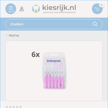
0
Home