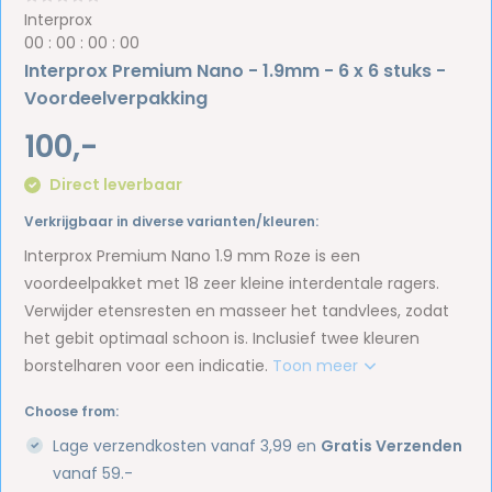
Interprox
0
0
:
0
0
:
0
0
:
0
0
Interprox Premium Nano - 1.9mm - 6 x 6 stuks -
Voordeelverpakking
100,-
Direct leverbaar
Verkrijgbaar in diverse varianten/kleuren:
Interprox Premium Nano 1.9 mm Roze is een
voordeelpakket met 18 zeer kleine interdentale ragers.
Verwijder etensresten en masseer het tandvlees, zodat
het gebit optimaal schoon is. Inclusief twee kleuren
borstelharen voor een indicatie.
Toon meer
Choose from:
Lage verzendkosten vanaf 3,99 en
Gratis Verzenden
vanaf 59.-