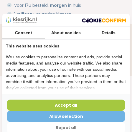
Voor 17u besteld,
morgen
in huis
1 miljoen+
tevreden klanten
Consent
About cookies
Details
Heb je een vraag over dit product?
Onze specialisten helpen je graag! Spreek ons aan
This website uses cookies
in de chat of stuur een e-mail.
We use cookies to personalize content and ads, provide social
Stuur e-mail
media features, and analyze our website traffic. We also share
information about your use of our site with our social media,
advertising, and analytics partners. These partners may
combine it with other information you've provided to them or that
Productomschrijving
they've collected from your use of their services.
Reviews
Accept all
Allow selection
Laatst bekeken producten
Reject all