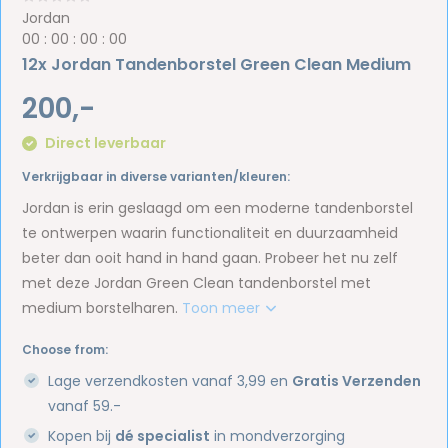
Jordan
0
0
:
0
0
:
0
0
:
0
0
12x Jordan Tandenborstel Green Clean Medium
200,-
Direct leverbaar
Verkrijgbaar in diverse varianten/kleuren:
Jordan is erin geslaagd om een moderne tandenborstel
te ontwerpen waarin functionaliteit en duurzaamheid
beter dan ooit hand in hand gaan. Probeer het nu zelf
met deze Jordan Green Clean tandenborstel met
medium borstelharen.
Toon meer
Choose from:
Lage verzendkosten vanaf 3,99 en
Gratis Verzenden
vanaf 59.-
Kopen bij
dé specialist
in mondverzorging