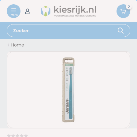
0
Home