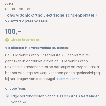
GUM
0
0
:
0
0
:
0
0
:
0
0
1x GUM Sonic Ortho Elektrische Tandenborstel +
2x extra opzetbostels
100,-
Direct leverbaar
Verkrijgbaar in diverse varianten/kleuren:
De GUM Sonic Ortho Opzetborstels – 2 stuks zijn te
gebruiken in combinatie met de GUM Sonic Ortho
Elektrische Tandenborstel op batterijen en zorgen dankzij
het nauwkeurige ontwerp voor een goede gebitsreiniging
bij het dragen van een beugel.
Toon meer
Choose from:
Lage verzendkosten vanaf 3,99 en
Gratis Verzenden
vanaf 59.-