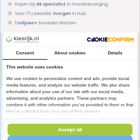
Kopen bij
dé specialist
in mondverzorging
Voor 17u besteld,
morgen
in huis
1 miljoen+
tevreden klanten
Heb je een vraag over dit product?
Onze specialisten helpen je graag! Spreek ons aan
Consent
About cookies
Details
in de chat of stuur een e-mail.
This website uses cookies
Stuur e-mail
We use cookies to personalize content and ads, provide social
media features, and analyze our website traffic. We also share
information about your use of our site with our social media,
Productomschrijving
advertising, and analytics partners. These partners may
combine it with other information you've provided to them or that
they've collected from your use of their services.
Reviews
Accept all