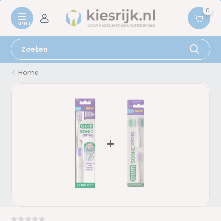
0
Home