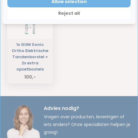
Laatst bekeken producten
Allow selection
Reject all
1x GUM Sonic
Ortho Elektrische
Tandenborstel +
2x extra
opzetbostels
100,-
Advies nodig?
Vragen over producten, leveringen of
iets anders? Onze specialisten helpen je
graag!