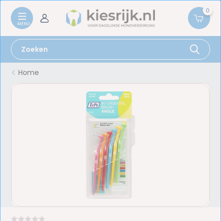
0
Home