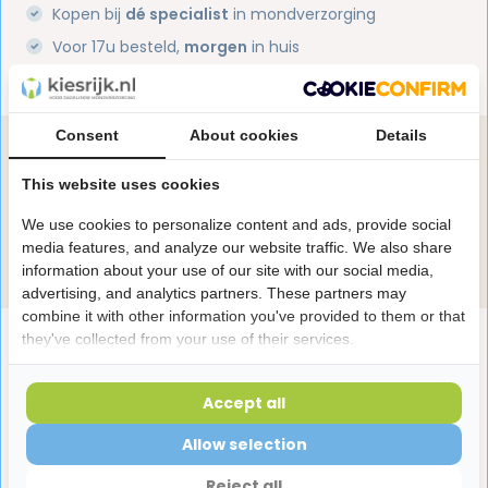
Kopen bij
dé specialist
in mondverzorging
Voor 17u besteld,
morgen
in huis
1 miljoen+
tevreden klanten
Consent
About cookies
Details
Heb je een vraag over dit product?
Onze specialisten helpen je graag! Spreek ons aan
This website uses cookies
in de chat of stuur een e-mail.
We use cookies to personalize content and ads, provide social
media features, and analyze our website traffic. We also share
Stuur e-mail
information about your use of our site with our social media,
advertising, and analytics partners. These partners may
combine it with other information you've provided to them or that
Productomschrijving
they've collected from your use of their services.
Accept all
Reviews
Allow selection
Reject all