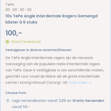
TePe
0
0
:
0
0
:
0
0
:
0
0
10x TePe Angle Interdentale Ragers Gemengd
blister à 6 stuks
100,-
Direct leverbaar
Verkrijgbaar in diverse varianten/kleuren:
De TePe Angle Interdentale ragers zijn de nieuwste
toevoeging aan de populaire reeks interdentale ragers
van TePe. Deze is verkrijgbaar is zes verschillende maten,
geschikt voor zowel de kleine als de grote interdentale
ruimte.<strong>Inhoud</strong>: bli
Toon meer
Choose from:
Lage verzendkosten vanaf 3,99 en
Gratis Verzenden
vanaf 59.-