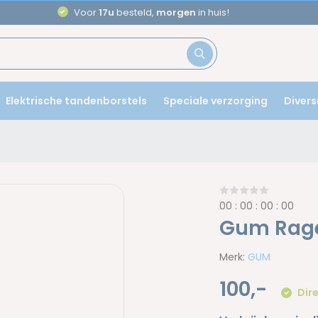
Aanbevolen door
tandartsen
Elektrische tandenborstels
Speciale verzorging
Divers
0
0
:
0
0
:
0
0
:
0
0
Gum Rager
Merk:
GUM
100,-
Dire