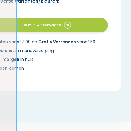
iverse varianten/kleuren:
In mijn winkelwagen
sten vanaf 3,99 en
Gratis Verzenden
vanaf 59.-
cialist
in mondverzorging
d,
morgen
in huis
den klanten