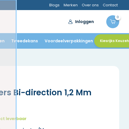
Blogs
Merken
Over ons
Contact
0
Inloggen
en
Tweedekans
Voordeelverpakkingen
Kiesrijks Keuze
s Bi-direction 1,2 Mm
ct leverbaar