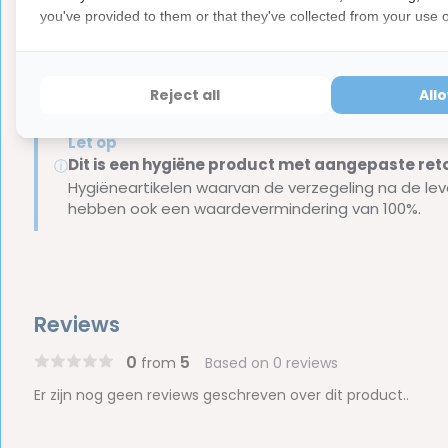
Inhoud van de verpakking:
you've provided to them or that they've collected from your use of
6x GUM Bi-Direction tandenragers - 1,2 millimeter
Merk:
GUM
Reject all
All
Let op
Dit is een hygiëne product met aangepaste r
ⓘ
Hygiëneartikelen waarvan de verzegeling na de lev
hebben ook een waardevermindering van 100%.
Reviews
0
5
from
Based on 0 reviews
Er zijn nog geen reviews geschreven over dit product..