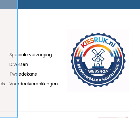
Speciale verzorging
Diversen
Tweedekans
els
Voordeelverpakkingen