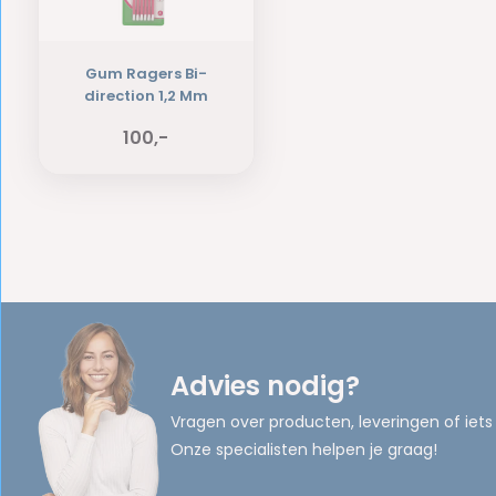
Gum Ragers Bi-
direction 1,2 Mm
100,-
Advies nodig?
Vragen over producten, leveringen of iets
Onze specialisten helpen je graag!