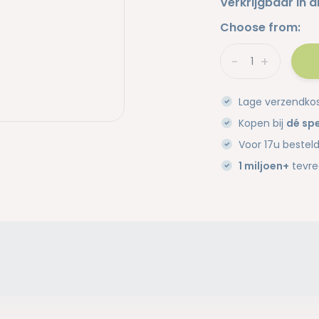
Verkrijgbaar in d
Choose from:
-
+
Lage verzendko
Kopen bij
dé spe
Voor 17u bestel
1 miljoen+
tevre