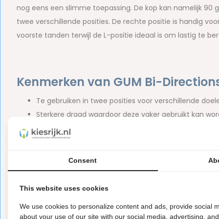
nog eens een slimme toepassing. De kop kan namelijk 90 g
twee verschillende posities. De rechte positie is handig vo
voorste tanden terwijl de L-positie ideaal is om lastig te be
Kenmerken van GUM Bi-Directions 1
Te gebruiken in twee posities voor verschillende doel
Sterkere draad waardoor deze vaker gebruikt kan wo
Handig, lang handvat;
Antibacteriële bescherming van de borstelhaartjes;
Handig beschermkapje voor hygiënisch opbergen
Consent
Ab
Bedoeld voor grotere interdentale ruimtes
Ook verkrijgbaar in
0,7 millimeter
en
0,9 millimeter
This website uses cookies
We use cookies to personalize content and ads, provide social m
about your use of our site with our social media, advertising, an