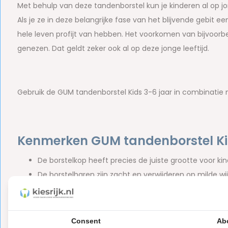
Met behulp van deze tandenborstel kun je kinderen al op j
Als je ze in deze belangrijke fase van het blijvende gebit 
hele leven profijt van hebben. Het voorkomen van bijvoorbe
genezen. Dat geldt zeker ook al op deze jonge leeftijd.
Gebruik de GUM tandenborstel Kids 3-6 jaar in combinatie
Kenmerken GUM tandenborstel K
De borstelkop heeft precies de juiste grootte voor kin
De borstelharen zijn zacht en verwijderen op milde w
Dankzij de gekleurde borstelharen zie je waar je de t
De tandenborstel heeft
een ergonomische handgre
kinderhandjes.
Consent
Ab