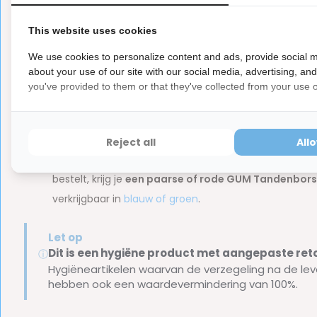
Door de zuignap kun je de tandenborstel gemakkelijk
Op elke borstel staat een monstertje, waardoor het er
This website uses cookies
We use cookies to personalize content and ads, provide social m
about your use of our site with our social media, advertising, an
Inhoud van de verpakking
you've provided to them or that they've collected from your use of
GUM Tandenborstel Kids 3-6 jaar
Merk:
GUM
Reject all
All
Let op:
de tandenborstel is verkrijgbaar in diverse kleu
bestelt, krijg je
een paarse of rode GUM Tandenborst
verkrijgbaar in
blauw of groen
.
Let op
Dit is een hygiëne product met aangepaste r
ⓘ
Hygiëneartikelen waarvan de verzegeling na de lev
hebben ook een waardevermindering van 100%.