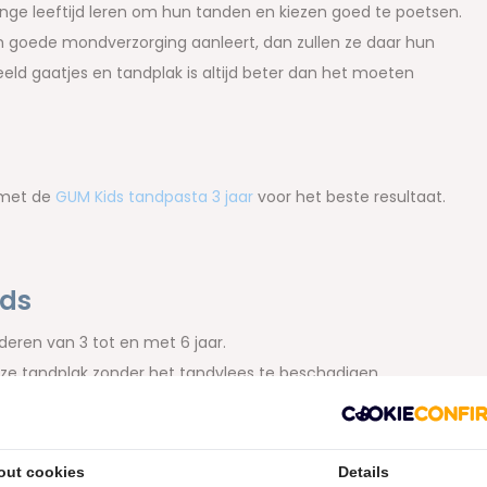
onge leeftijd leren om hun tanden en kiezen goed te poetsen.
een goede mondverzorging aanleert, dan zullen ze daar hun
eld gaatjes en tandplak is altijd beter dan het moeten
 met de
GUM Kids tandpasta 3 jaar
voor het beste resultaat.
ids
deren van 3 tot en met 6 jaar.
ijze tandplak zonder het tandvlees te beschadigen.
andpasta moet plaatsen en gebruik je nooit teveel.
ep
inclusief duimgrip, zodat deze perfect past in kleine
out cookies
Details