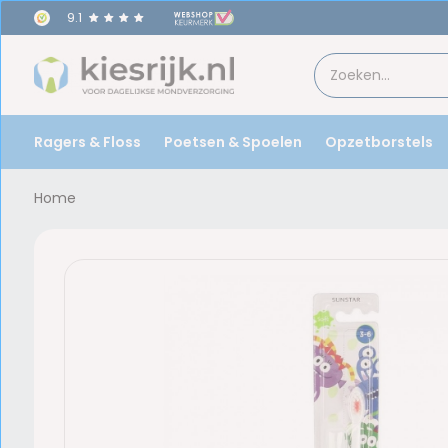
9.1
teld,
morgen
in huis!
Ragers & Floss
Poetsen & Spoelen
Opzetborstels
Home