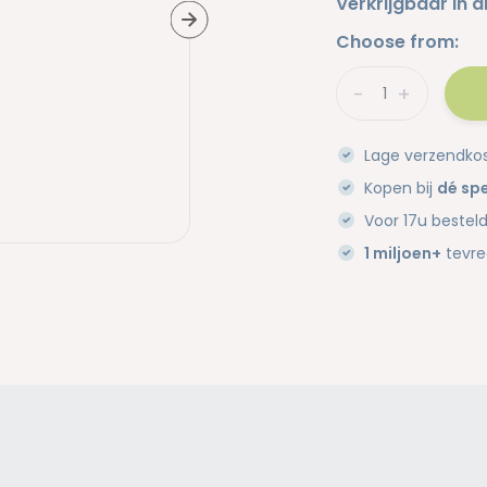
Verkrijgbaar in d
Choose from:
-
+
Lage verzendko
Kopen bij
dé spe
Voor 17u bestel
1 miljoen+
tevre