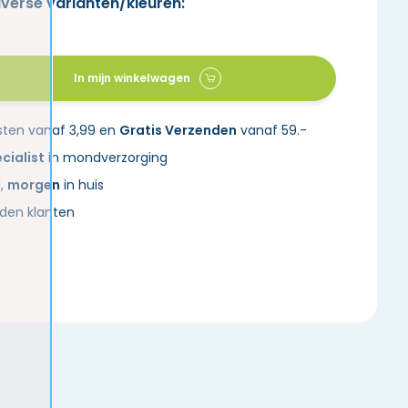
iverse varianten/kleuren:
In mijn winkelwagen
sten vanaf 3,99 en
Gratis Verzenden
vanaf 59.-
cialist
in mondverzorging
d,
morgen
in huis
den klanten