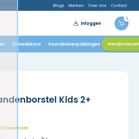
ndartsen
Blogs
Merken
Over ons
Contact
0
Inloggen
en
Tweedekans
Voordeelverpakkingen
Kiesrijks Keuze
andenborstel Kids 2+
ct leverbaar