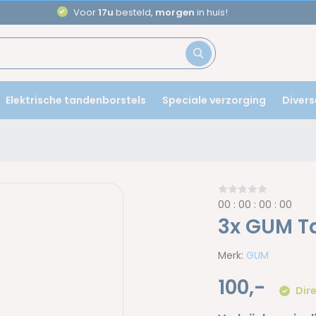
Aanbevolen door
ta
Elektrische tandenborstels
Speciale verzorging
Divers
0
0
:
0
0
:
0
0
:
0
0
3x GUM T
Merk:
GUM
100,-
Dire