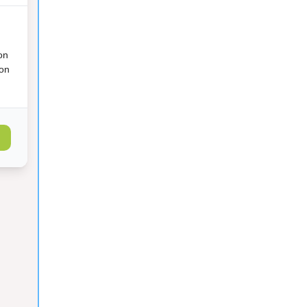
on
ion