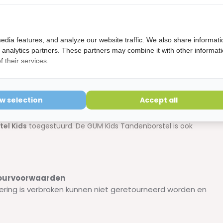
 wegzetten.
 heel leuk uitziet voor de jonge doelgroep.
edia features, and analyze our website traffic. We also share informati
d analytics partners. These partners may combine it with other informat
 their services.
ow selection
Accept all
ren. Deze worden willekeurig verzonden. Als je deze variant
el Kids
toegestuurd. De GUM Kids Tandenborstel is ook
etourvoorwaarden
ering is verbroken kunnen niet geretourneerd worden en