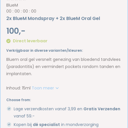
BlueM
0
0
:
0
0
:
0
0
:
0
0
2x BlueM Mondspray + 2x BlueM Oral Gel
100,-
Direct leverbaar
Verkrijgbaar in diverse varianten/kleuren:
Bluem oral gel versnelt genezing van bloedend tandvlees
(paradontitis) en vermindert pockets rondom tanden en
implantaten.
Inhoud: 15ml
Toon meer
Choose from:
Lage verzendkosten vanaf 3,99 en
Gratis Verzenden
vanaf 59.-
Kopen bij
dé specialist
in mondverzorging