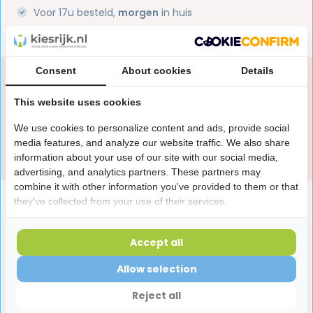
Voor 17u besteld,
morgen
in huis
1 miljoen+
tevreden klanten
Consent
About cookies
Details
Heb je een vraag over dit product?
Onze specialisten helpen je graag! Spreek ons aan
This website uses cookies
in de chat of stuur een e-mail.
We use cookies to personalize content and ads, provide social
media features, and analyze our website traffic. We also share
Stuur e-mail
information about your use of our site with our social media,
advertising, and analytics partners. These partners may
combine it with other information you've provided to them or that
Productomschrijving
they've collected from your use of their services.
Accept all
Reviews
Allow selection
Laatst bekeken producten
Reject all