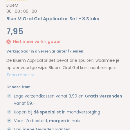
BlueM
0
0
:
0
0
:
0
0
:
0
0
Blue M Oral Gel Applicator Set - 3 Stuks
7,95
Niet meer verkrijgbaar
Verkrijgbaar in diverse varianten/kleuren:
De Bluem Applicator Set bevat drie spuiten, waarmee je
op eenvoudige wijze Bluem Oral Gel kunt aanbrengen.
Toon meer
Choose from:
Lage verzendkosten vanaf 3,99 en
Gratis Verzenden
vanaf 59.-
Kopen bij
dé specialist
in mondverzorging
Voor 17u besteld,
morgen
in huis
1 miljoen+
tevreden klanten