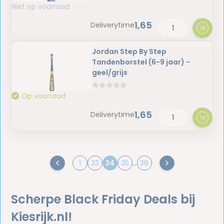
Niet op voorraad
1,65
Deliverytime
Jordan Step By Step
Tandenborstel (6-9 jaar) -
geel/grijs
Op voorraad
1,65
Deliverytime
1
33
34
35
...
38
Scherpe Black Friday Deals bij
Kiesrijk.nl!