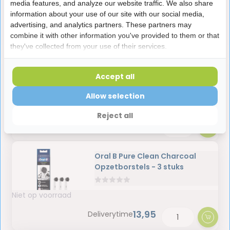
media features, and analyze our website traffic. We also share
information about your use of our site with our social media,
Op voorraad
advertising, and analytics partners. These partners may
3,49
Deliverytime
combine it with other information you've provided to them or that
they've collected from your use of their services.
Curaprox Rager Prime Refill 09
Accept all
Geel 4,0 mm | 8 stuks
Allow selection
Niet op voorraad
Reject all
7,99
Deliverytime
Oral B Pure Clean Charcoal
Opzetborstels - 3 stuks
Niet op voorraad
13,95
Deliverytime