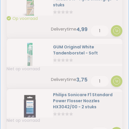
stuks
Op voorraad
4,99
Deliverytime
GUM Original White
Tandenborstel - Soft
Niet op voorraad
3,75
Deliverytime
Philips Sonicare F1 Standard
Power Flosser Nozzles
HX3042/00 - 2 stuks
Niet op voorraad