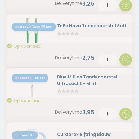
3,25
Deliverytime
TePe Nova Tandenborstel Soft
Duurzaam/vanaf 10 jaar
Op voorraad
2,75
Deliverytime
Blue M Kids Tandenborstel
kinderen 4 - 12 jaar
Ultrazacht - Mint
Op voorraad
3,95
Deliverytime
Curaprox Bijtring Blauw
kinderen 0+