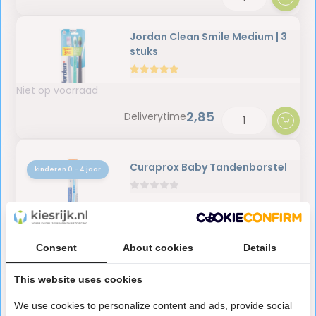
Jordan Clean Smile Medium | 3
stuks
Niet op voorraad
2,85
Deliverytime
Curaprox Baby Tandenborstel
kinderen 0 - 4 jaar
Niet op voorraad
4,95
Deliverytime
Consent
About cookies
Details
This website uses cookies
GUM Proxabrush Classic 0.9mm
refills 412 - 8 stuks
We use cookies to personalize content and ads, provide social