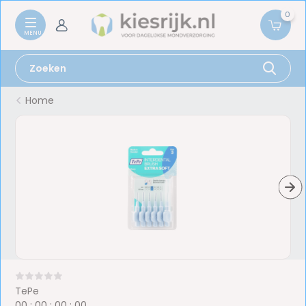
0
Home
TePe
0
0
:
0
0
:
0
0
:
0
0