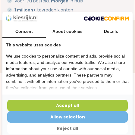
Voor 17u besteld,
morgen
in huis
1 miljoen+
tevreden klanten
Heb je een vraag over dit product?
Consent
About cookies
Details
Onze specialisten helpen je graag! Spreek ons aan
This website uses cookies
in de chat of stuur een e-mail.
We use cookies to personalize content and ads, provide social
Stuur e-mail
media features, and analyze our website traffic. We also share
information about your use of our site with our social media,
advertising, and analytics partners. These partners may
combine it with other information you've provided to them or that
Productomschrijving
they've collected from your use of their services.
Reviews
Accept all
Allow selection
Laatst bekeken producten
Reject all