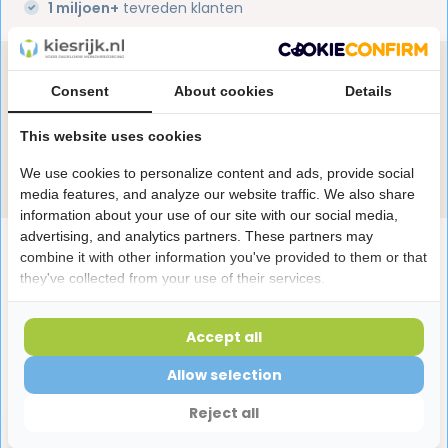
1 miljoen+
tevreden klanten
Heb je een vraag over dit product?
Consent
About cookies
Details
Onze specialisten helpen je graag! Spreek ons aan
in de chat of stuur een e-mail.
This website uses cookies
Stuur e-mail
We use cookies to personalize content and ads, provide social
media features, and analyze our website traffic. We also share
information about your use of our site with our social media,
advertising, and analytics partners. These partners may
Productomschrijving
combine it with other information you've provided to them or that
they've collected from your use of their services.
Reviews
Accept all
Allow selection
Laatst bekeken producten
Reject all