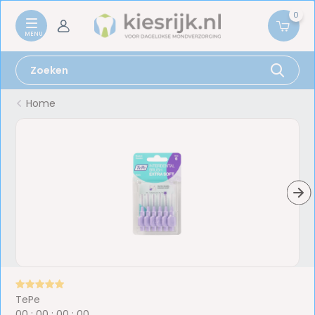
0
Home
TePe
0
0
:
0
0
:
0
0
:
0
0