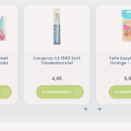
neel
Curaprox CS 1560 Soft
TePe Easy
tuks
Tandenborstel
Orange - 
4,95
5,
In winkelwagen
In wink