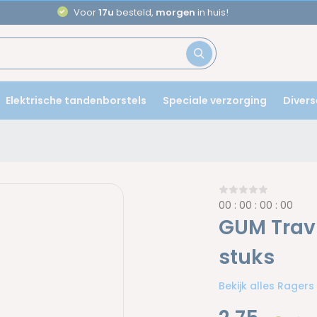
Aanbevolen door
tandartsen
Elektrische tandenborstels
Speciale verzorging
Divers
0
0
:
0
0
:
0
0
:
0
0
GUM Trav-
stuks
Bekijk alles Ragers