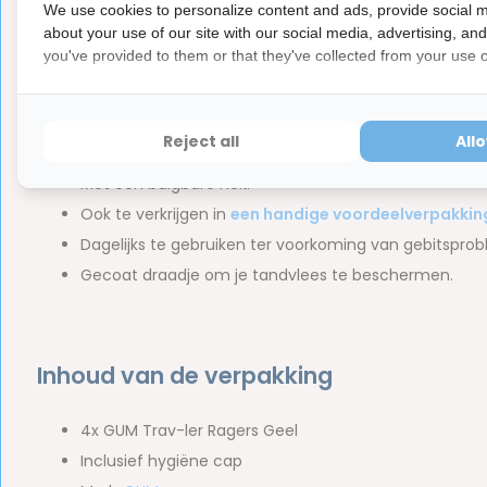
We use cookies to personalize content and ads, provide social m
about your use of our site with our social media, advertising, an
Eigenschappen van de gele GUM 
you've provided to them or that they've collected from your use of
Conische vorm
die van smal naar breder loopt.
Ergonomisch handvat met een zandlopervormige ha
Reject all
All
Driehoekige borstelhaartjes met een antibacteriële 
Met een buigbare nek.
Ook te verkrijgen in
een handige voordeelverpakkin
Dagelijks te gebruiken ter voorkoming van gebitspro
Gecoat draadje om je tandvlees te beschermen.
Inhoud van de verpakking
4x GUM Trav-ler Ragers Geel
Inclusief hygiëne cap