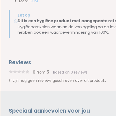
Merk:
GUM
Let op
Dit is een hygiëne product met aangepaste r
ⓘ
Hygiëneartikelen waarvan de verzegeling na de lev
hebben ook een waardevermindering van 100%.
Reviews
0
5
from
Based on 0 reviews
Er zijn nog geen reviews geschreven over dit product..
Speciaal aanbevolen voor jou