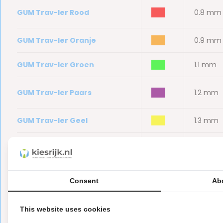
GUM Trav-ler Rood
bbb
0.8 mm
GUM Trav-ler Oranje
bbb
0.9 mm
GUM Trav-ler Groen
bbb
1.1 mm
GUM Trav-ler Paars
bbb
1.2 mm
GUM Trav-ler Geel
bbb
1.3 mm
GUM Trav-ler Roze
bbb
1.4 mm
GUM Trav-ler Blauw
bbb
1.6 mm
Consent
Ab
GUM Trav-ler Grijs
bbb
2 mm
This website uses cookies