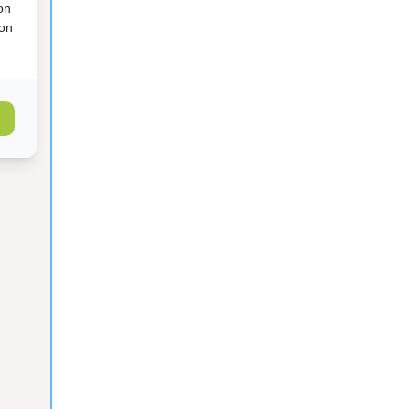
on
ion