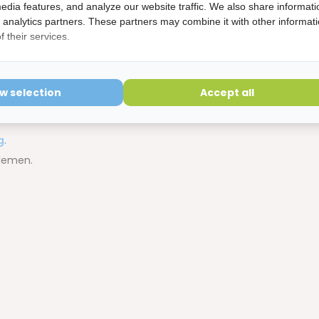
edia features, and analyze our website traffic. We also share informati
d analytics partners. These partners may combine it with other informat
Ragers
 their services.
ndgreep.
ow selection
Accept all
bescherming.
g
.
blemen.