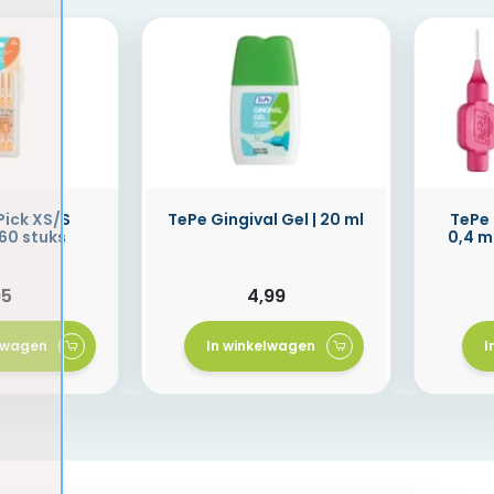
Pick XS/S
TePe Gingival Gel | 20 ml
TePe 
60 stuks
0,4 m
95
4,99
elwagen
In winkelwagen
I