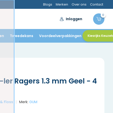
Blogs
Merken
Over ons
Contact
0
Inloggen
en
Tweedekans
Voordeelverpakkingen
Kiesrijks Keuze
ler Ragers 1.3 mm Geel - 4
 & Floss
Merk:
GUM