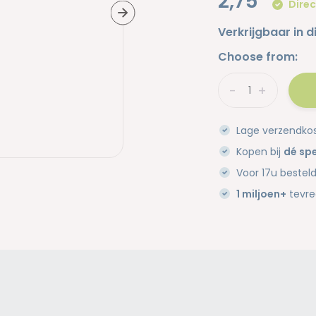
2,75
Direc
Verkrijgbaar in d
Choose from:
-
+
Lage verzendko
Kopen bij
dé spe
Voor 17u bestel
1 miljoen+
tevre