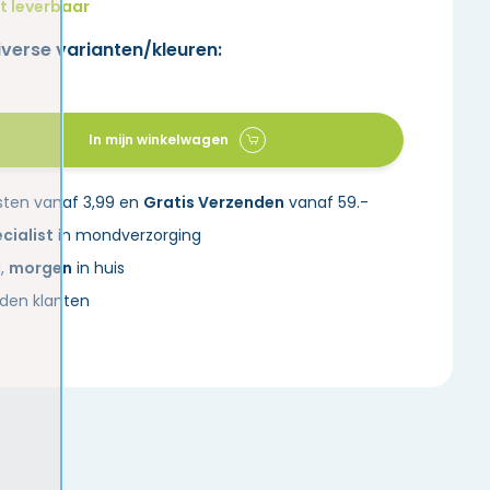
t leverbaar
iverse varianten/kleuren:
In mijn winkelwagen
sten vanaf 3,99 en
Gratis Verzenden
vanaf 59.-
cialist
in mondverzorging
d,
morgen
in huis
den klanten