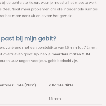
Ook bij de achterste kiezen, waar je meestal het meeste werk
s Geel. Nooit meer problemen om alle interdentale ruimtes
beer het maar eens uit en ervaar het gemak!
ast bij mijn gebit?
aten, variërend met een borsteldikte van 1.6 mm tot 7.2 mm.
et overal even groot zijn, heb je
meerdere maten GUM
leuren GUM Ragers voor jouw gebit bedoeld zijn.
dentale ruimte (PHD*)
ø Borsteldikte
1.6 mm