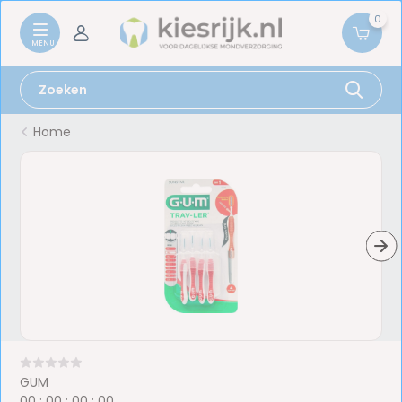
0
Home
GUM
0
0
:
0
0
:
0
0
:
0
0