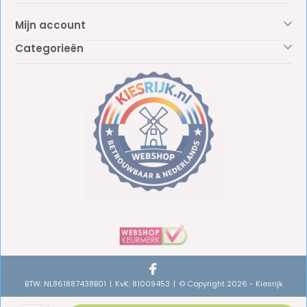
Mijn account
Categorieën
BTW: NL861887438B01
KvK: 81009453
© Copyright 2026 - Kiesrijk