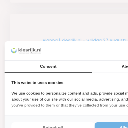
Rianna | Kiesrijk.nl - Vrijdag 27 Augustu
Duurzame tandpasta’s bom
natuurlijke ingrediënten
Consent
Ab
Tegenwoordig is het steeds belangrijker o
houden met het klimaat en te kiezen voo
This website uses cookies
opties, ook binnen de mondverzorging. Vanui
We use cookies to personalize content and ads, provide social m
proberen wij ook bij te dragen aan duurz
about your use of our site with our social media, advertising, an
beter klimaat. Zo hergebruiken wij materia
you've provided to them or that they've collected from your use of
leveranciers in onze eigen verpakkingen en
zo efficiënt mogelijk te verzenden om CO2
minimaliseren. Binnen ons assortiment will
Reject all
All