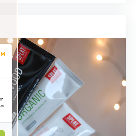
on
ion