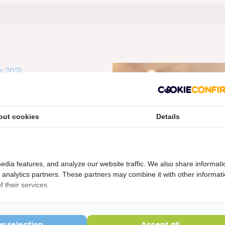
s 2021
vol
out cookies
Details
m rekening te
r duurzame
t Kiesrijk.nl
edia features, and analyze our website traffic. We also share informati
aamheid en een
d analytics partners. These partners may combine it with other informat
len van onze
 their services.
 proberen wij
-uitstoot te
en wij graag
ow selection
Accept all