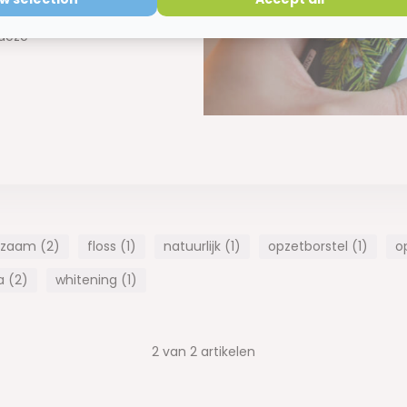
 Splat
 deze
rzaam (2)
floss (1)
natuurlijk (1)
opzetborstel (1)
o
a (2)
whitening (1)
2
van
2
artikelen