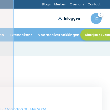
Blogs
Merken
Over ons
Contact
0
Inloggen
en
Tweedekans
Voordeelverpakkingen
Kiesrijks Keuze
k.nl - Maandag 20 Mei 2024