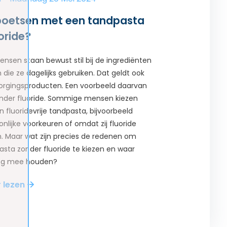
oetsen met een tandpasta
oride?
nsen staan bewust stil bij de ingrediënten
 die ze dagelijks gebruiken. Dat geldt ook
rgingsproducten. Een voorbeeld daarvan
onder fluoride. Sommige mensen kiezen
 fluoridevrije tandpasta, bijvoorbeeld
lijke voorkeuren of omdat zij fluoride
n. Maar wat zijn precies de redenen om
sta zonder fluoride te kiezen en waar
ing mee houden?
r lezen