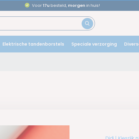
Voor
17u
besteld,
morgen
in huis!
Elektrische tandenborstels
Speciale verzorging
Divers
Didi | Kiesrij