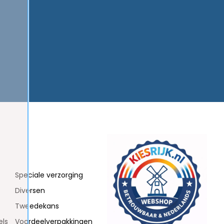
Speciale verzorging
Diversen
Tweedekans
els
Voordeelverpakkingen