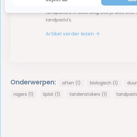
duurzame producten promoten, zo ook de
tandpasta’s. In deze blog lees je alles over
tandpasta's.
Artikel verder lezen
Onderwerpen:
aften (1)
biologisch (1)
duu
ragers (1)
Splat (1)
tandenstokers (1)
tandpast