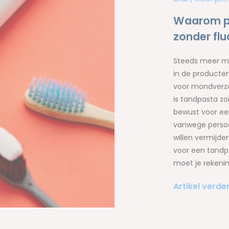
Waarom p
zonder flu
Steeds meer me
in de producten
voor mondverzo
is tandpasta z
bewust voor een
vanwege persoon
willen vermijde
voor een tandpa
moet je reken
Artikel verde