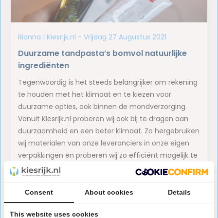
Rianna | Kiesrijk.nl - Vrijdag 27 Augustus 2021
Duurzame tandpasta’s bomvol natuurlijke
ingrediënten
Tegenwoordig is het steeds belangrijker om rekening
te houden met het klimaat en te kiezen voor
duurzame opties, ook binnen de mondverzorging.
Vanuit Kiesrijk.nl proberen wij ook bij te dragen aan
duurzaamheid en een beter klimaat. Zo hergebruiken
wij materialen van onze leveranciers in onze eigen
verpakkingen en proberen wij zo efficiënt mogelijk te
verzenden om CO2-uitstoot te minimaliseren.
Binnen ons assortiment willen wij graag duurzame
producten promoten, zo ook de Splat tandpasta’s. In
Consent
About cookies
Details
deze blog lees je alles over deze tandpasta's.
This website uses cookies