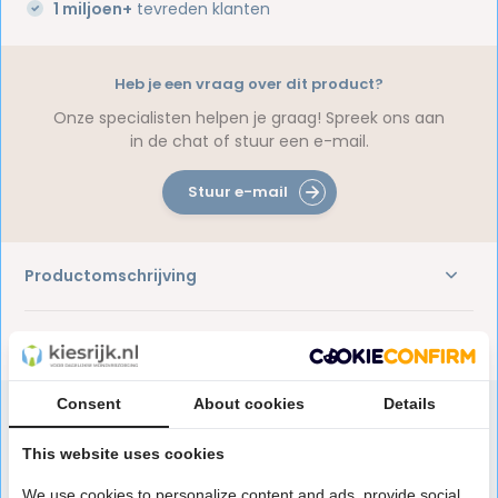
1 miljoen+
tevreden klanten
Heb je een vraag over dit product?
Onze specialisten helpen je graag! Spreek ons aan
in de chat of stuur een e-mail.
Stuur e-mail
Productomschrijving
Reviews
Consent
About cookies
Details
This website uses cookies
Speciaal aanbevolen voor jou
We use cookies to personalize content and ads, provide social