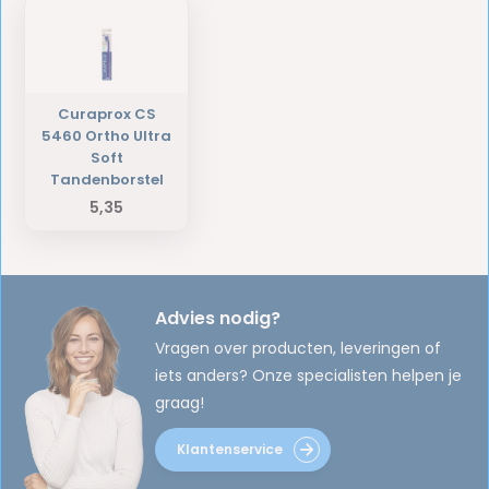
Curaprox CS
5460 Ortho Ultra
Soft
Tandenborstel
5,35
Advies nodig?
Vragen over producten, leveringen of
iets anders? Onze specialisten helpen je
graag!
Klantenservice