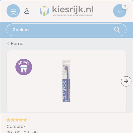
0
Home
Curaprox
0
0
:
0
0
:
0
0
:
0
0