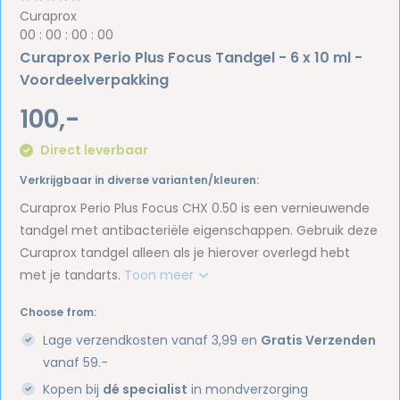
Curaprox
0
0
:
0
0
:
0
0
:
0
0
Curaprox Perio Plus Focus Tandgel - 6 x 10 ml -
Voordeelverpakking
100,-
Direct leverbaar
Verkrijgbaar in diverse varianten/kleuren:
Curaprox Perio Plus Focus CHX 0.50 is een vernieuwende
tandgel met antibacteriële eigenschappen. Gebruik deze
Curaprox tandgel alleen als je hierover overlegd hebt
met je tandarts.
Toon meer
Choose from:
Lage verzendkosten vanaf 3,99 en
Gratis Verzenden
vanaf 59.-
Kopen bij
dé specialist
in mondverzorging