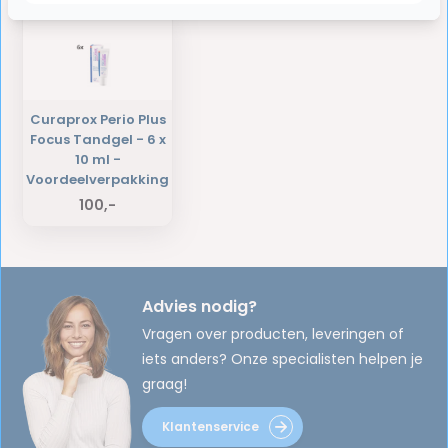
Curaprox Perio Plus
Focus Tandgel - 6 x
10 ml -
Voordeelverpakking
100,-
Advies nodig?
Vragen over producten, leveringen of
iets anders? Onze specialisten helpen je
graag!
Klantenservice