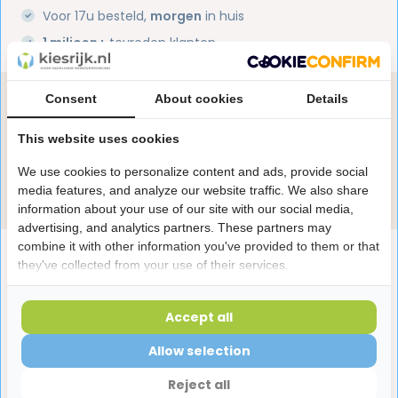
Voor 17u besteld,
morgen
in huis
1 miljoen+
tevreden klanten
Consent
About cookies
Details
Heb je een vraag over dit product?
Onze specialisten helpen je graag! Spreek ons aan
This website uses cookies
in de chat of stuur een e-mail.
We use cookies to personalize content and ads, provide social
Stuur e-mail
media features, and analyze our website traffic. We also share
information about your use of our site with our social media,
advertising, and analytics partners. These partners may
combine it with other information you've provided to them or that
Productomschrijving
they've collected from your use of their services.
Reviews
Accept all
Allow selection
Laatst bekeken producten
Reject all