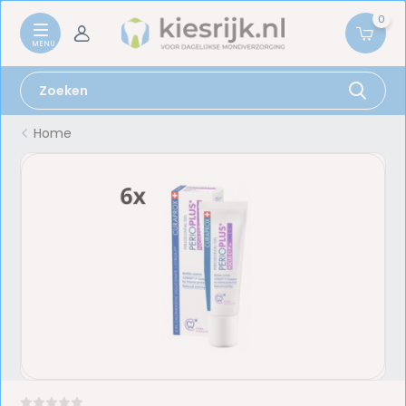
0
Home