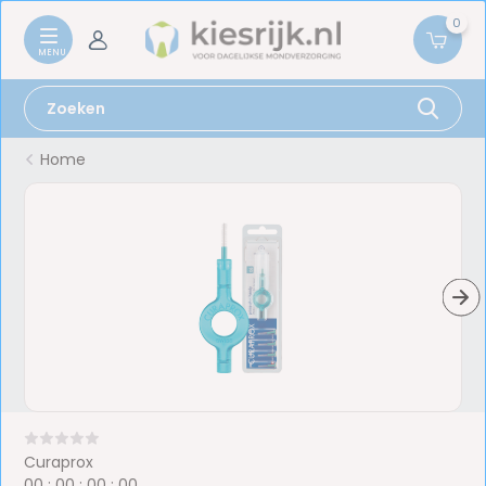
0
Home
Curaprox
0
0
:
0
0
:
0
0
:
0
0