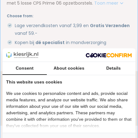
met 5 losse CPS Prime 06 opzetborstels.
Toon meer
Choose from:
Lage verzendkosten vanaf 3,99 en
Gratis Verzenden
vanaf 59.-
Kopen bij
dé specialist
in mondverzorging
Voor 17u besteld,
morgen
in huis
1 miljoen+
tevreden klanten
Consent
About cookies
Details
Heb je een vraag over dit product?
This website uses cookies
Onze specialisten helpen je graag! Spreek ons aan
We use cookies to personalize content and ads, provide social
in de chat of stuur een e-mail.
media features, and analyze our website traffic. We also share
information about your use of our site with our social media,
Stuur e-mail
advertising, and analytics partners. These partners may
combine it with other information you've provided to them or that
they've collected from your use of their services.
Productomschrijving