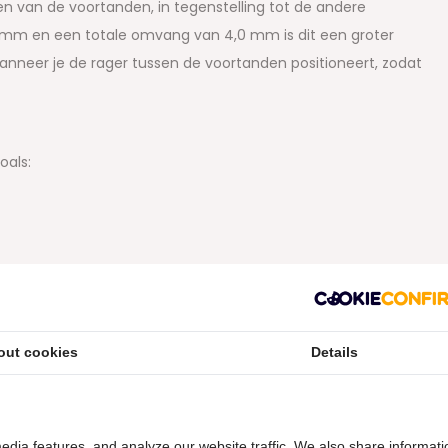
n van de voortanden, in tegenstelling tot de andere
9 mm en een totale omvang van 4,0 mm is dit een groter
wanneer je de rager tussen de voortanden positioneert, zodat
oals:
out cookies
Details
ouw interdentale ruimten, dan vraag je jouw tandarts of
rox rager:
edia features, and analyze our website traffic. We also share informati