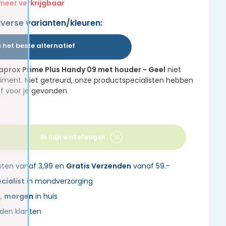
meer verkrijgbaar
iverse varianten/kleuren:
s het beste alternatief
aprox Prime Plus Handy 09 met houder - Geel
niet
iment. Niet getreurd, onze productspecialisten hebben
ef voor je gevonden.
In mijn winkelwagen
sten vanaf 3,99 en
Gratis Verzenden
vanaf 59.-
cialist
in mondverzorging
d,
morgen
in huis
den klanten