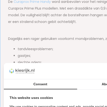
De
Curaprox Prime Handy
word aanbevolen voor het reinige
Curaprox Prime Plus modellen. Met een draaddikte van 0,
model. De vuiligheid blijft achter de borstelharen hangen 
er een stralend schoon gebit achterblijft.
Dagelijks een rager gebruiken voorkomt mondproblemen, z
tandvleesproblemen;
gaatjes;
slechte adem;
ontstekingen aan het kaakbot.
Consent
Ab
Weet je niet welke maat tandenrager je moet hebben voor j
mondhygiënist om advies. De formaat van deze gele Curap
This website uses cookies
draaddikte 0,9 mm
We use cookies to personalize content and ads, provide social m