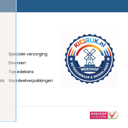
Speciale verzorging
Diversen
Tweedekans
els
Voordeelverpakkingen