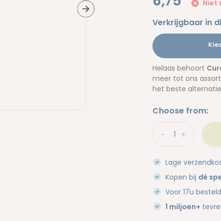
6,75
Niet 
Verkrijgbaar in d
Kie
Helaas behoort
Cur
meer tot ons assort
het beste alternati
Choose from:
-
+
Lage verzendko
Kopen bij
dé spe
Voor 17u bestel
1 miljoen+
tevre