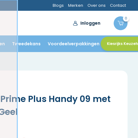
Blogs
Merken
Over ons
Contact
0
Inloggen
en
Tweedekans
Voordeelverpakkingen
Kiesrijks Keuze
 Prime Plus Handy 09 met
Geel