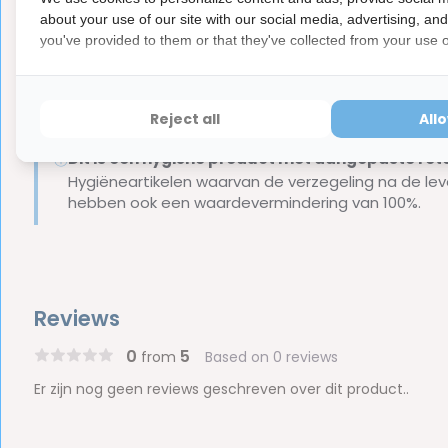
borsteldikte 4,0 mm
about your use of our site with our social media, advertising, an
you've provided to them or that they've collected from your use of
Bekijk hier alle ragers
, dus ook van andere merken.
Reject all
All
Let op
Dit is een hygiëne product met aangepaste r
ⓘ
Hygiëneartikelen waarvan de verzegeling na de lev
hebben ook een waardevermindering van 100%.
Reviews
0
5
from
Based on 0 reviews
Er zijn nog geen reviews geschreven over dit product..