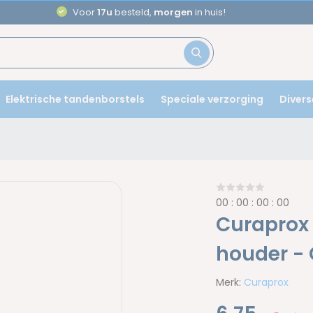
Aanbevolen door
tandartsen
Elektrische tandenborstels
Speciale verzorging
Divers
0
0
:
0
0
:
0
0
:
0
0
Curaprox
houder - 
Merk:
Curaprox