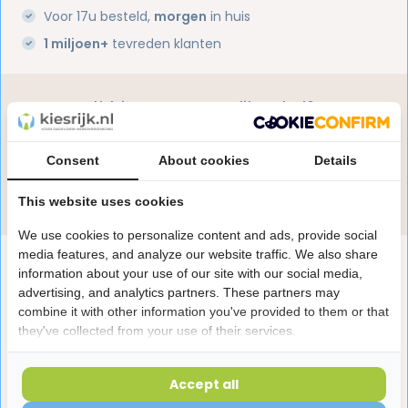
Voor 17u besteld,
morgen
in huis
1 miljoen+
tevreden klanten
Heb je een vraag over dit product?
Onze specialisten helpen je graag! Spreek ons aan
in de chat of stuur een e-mail.
Consent
About cookies
Details
Stuur e-mail
This website uses cookies
We use cookies to personalize content and ads, provide social
media features, and analyze our website traffic. We also share
Productomschrijving
information about your use of our site with our social media,
advertising, and analytics partners. These partners may
combine it with other information you've provided to them or that
Reviews
they've collected from your use of their services.
Accept all
Laatst bekeken producten