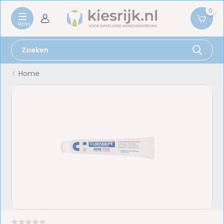
0
Home