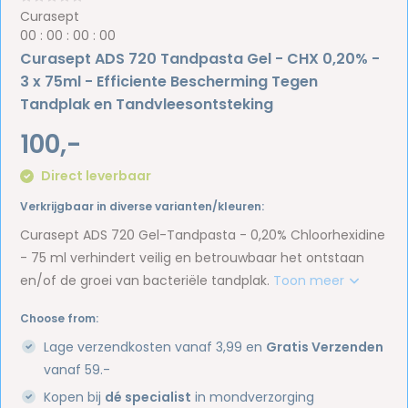
Curasept
0
0
:
0
0
:
0
0
:
0
0
Curasept ADS 720 Tandpasta Gel - CHX 0,20% -
3 x 75ml - Efficiente Bescherming Tegen
Tandplak en Tandvleesontsteking
100,-
Direct leverbaar
Verkrijgbaar in diverse varianten/kleuren:
Curasept ADS 720 Gel-Tandpasta - 0,20% Chloorhexidine
- 75 ml verhindert veilig en betrouwbaar het ontstaan
en/of de groei van bacteriële tandplak.
Toon meer
Choose from:
Lage verzendkosten vanaf 3,99 en
Gratis Verzenden
vanaf 59.-
Kopen bij
dé specialist
in mondverzorging