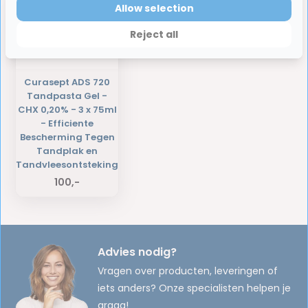
Allow selection
Reject all
Curasept ADS 720
Tandpasta Gel -
CHX 0,20% - 3 x 75ml
- Efficiente
Bescherming Tegen
Tandplak en
Tandvleesontsteking
100,-
Advies nodig?
Vragen over producten, leveringen of
iets anders? Onze specialisten helpen je
graag!