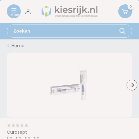
0
Home
Curasept
0
0
:
0
0
:
0
0
:
0
0