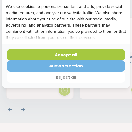
Speciaal aanbevolen voor jou
We use cookies to personalize content and ads, provide social
media features, and analyze our website traffic. We also share
information about your use of our site with our social media,
advertising, and analytics partners. These partners may
combine it with other information you've provided to them or that
they've collected from your use of their services.
Accept all
Swissdent Gentle
Swissdent Extrem
Whitening Tandpasta | 100
Whitening Tandpasta 
Allow selection
ml
ml
15,95
16,95
Reject all