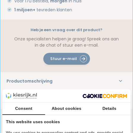
Voor 17u besteld,
morgen
in huis
1 miljoen+
tevreden klanten
Heb je een vraag over dit product?
Onze specialisten helpen je graag! Spreek ons aan
in de chat of stuur een e-mail.
Stuur e-mail
Productomschrijving
Reviews
Consent
About cookies
Details
This website uses cookies
Speciaal aanbevolen voor jou
We use cookies to personalize content and ads, provide social