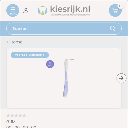
0
Home
voordeelverpakking
GUM
0
0
:
0
0
:
0
0
:
0
0