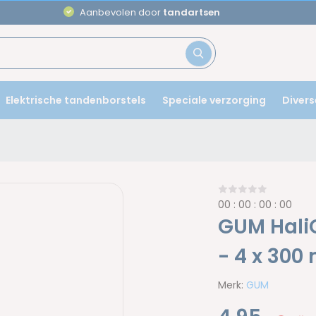
Aanbevolen door
tandartsen
Elektrische tandenborstels
Speciale verzorging
Divers
0
0
:
0
0
:
0
0
:
0
0
GUM Hali
- 4 x 300
Merk:
GUM