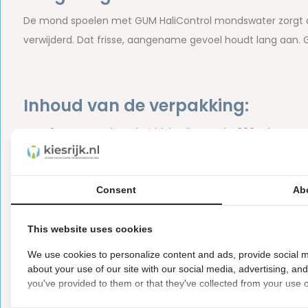
De mond spoelen met GUM HaliControl mondswater zorgt d
verwijderd. Dat frisse, aangename gevoel houdt lang aan. 
Inhoud van de verpakking:
1x GUM Mondspoelmiddel HaliControl - 300 ml
Merk:
GUM
Consent
Ab
Een onaangename adem kan voor velen een bron van onzekerhe
een
slechte adem
tegen te gaan.
This website uses cookies
We use cookies to personalize content and ads, provide social m
Let op
about your use of our site with our social media, advertising, an
Dit is een hygiëne product met aangepaste r
ⓘ
you've provided to them or that they've collected from your use of
Hygiëneartikelen waarvan de verzegeling na de lev