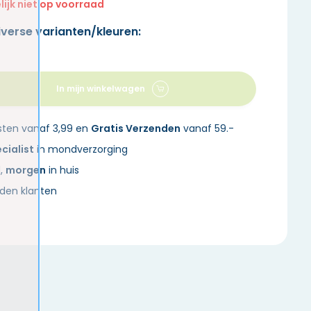
lijk niet op voorraad
iverse varianten/kleuren:
In mijn winkelwagen
sten vanaf 3,99 en
Gratis Verzenden
vanaf 59.-
cialist
in mondverzorging
d,
morgen
in huis
den klanten