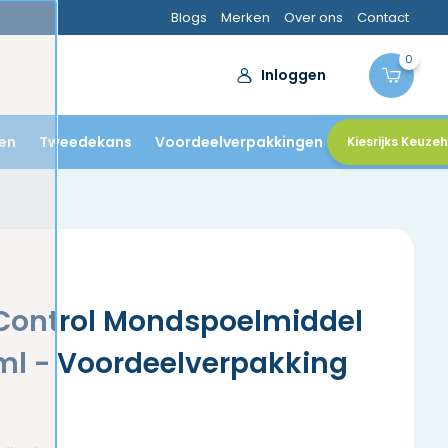
Blogs
Merken
Over ons
Contact
0
Inloggen
en
Tweedekans
Voordeelverpakkingen
Kiesrijks Keuze
Control Mondspoelmiddel
 ml - Voordeelverpakking