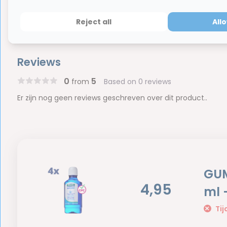
hebben ook een waardevermindering van 100%.
Reject all
All
Reviews
0
5
from
Based on 0 reviews
Er zijn nog geen reviews geschreven over dit product..
GUM
4,95
ml 
Tij