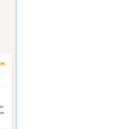
on
ion