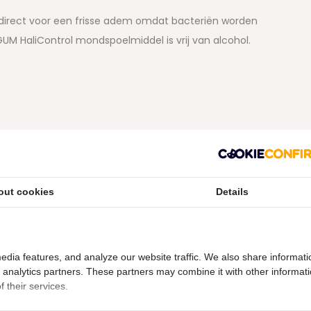
irect voor een frisse adem omdat bacteriën worden
GUM HaliControl mondspoelmiddel is vrij van alcohol.
out cookies
Details
id zijn. Kiesrijk, specialist in mondverzorging, helpt je
edia features, and analyze our website traffic. We also share informati
d analytics partners. These partners may combine it with other informat
etourvoorwaarden
 their services.
ering is verbroken kunnen niet geretourneerd worden en