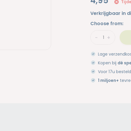
4,95
Tijde
Verkrijgbaar in d
Choose from:
-
+
Lage verzendko
Kopen bij
dé spe
Voor 17u bestel
1 miljoen+
tevre