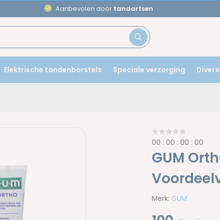
Aanbevolen door
tandartsen
Elektrische tandenborstels
Speciale verzorging
Divers
0
0
:
0
0
:
0
0
:
0
0
GUM Ortho
Voordeel
Merk:
GUM