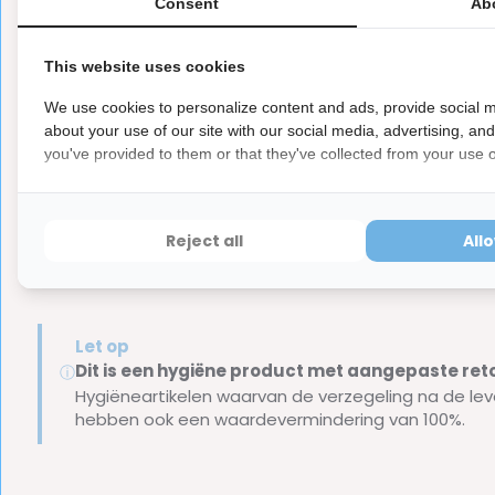
Consent
Ab
Inhoud van de verpakking:
This website uses cookies
We use cookies to personalize content and ads, provide social m
1x GUM Ortho Tandpasta - 75 ml
about your use of our site with our social media, advertising, an
Merk:
GUM
you've provided to them or that they've collected from your use of
Gebruik voor een optimale verzorging van je gebit GUM O
Reject all
All
Let op
Dit is een hygiëne product met aangepaste r
ⓘ
Hygiëneartikelen waarvan de verzegeling na de lev
hebben ook een waardevermindering van 100%.