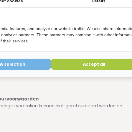
out cookies
Details
edia features, and analyze our website traffic. We also share informati
d analytics partners. These partners may combine it with other informat
 their services.
rtho tandpasta in combinatie met
GUM Ortho mondspoeling.
ow selection
Accept all
etourvoorwaarden
ering is verbroken kunnen niet geretourneerd worden en