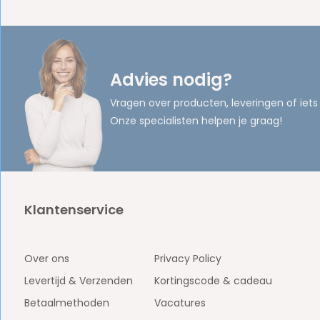
Advies nodig?
Vragen over producten, leveringen of iets
Onze specialisten helpen je graag!
Klantenservice
Over ons
Privacy Policy
Levertijd & Verzenden
Kortingscode & cadeau
Betaalmethoden
Vacatures