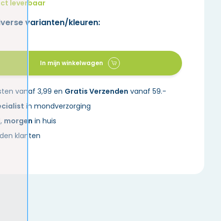
ct leverbaar
iverse varianten/kleuren:
In mijn winkelwagen
sten vanaf 3,99 en
Gratis Verzenden
vanaf 59.-
cialist
in mondverzorging
d,
morgen
in huis
den klanten