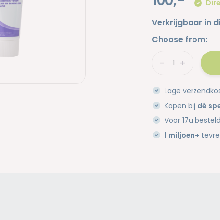
100,-
Dire
Verkrijgbaar in d
Choose from:
-
+
Lage verzendko
Kopen bij
dé spe
Voor 17u bestel
1 miljoen+
tevre