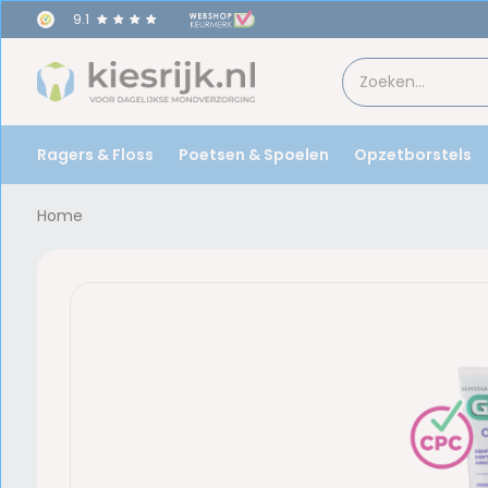
9.1
Ragers & Floss
Poetsen & Spoelen
Opzetborstels
Home