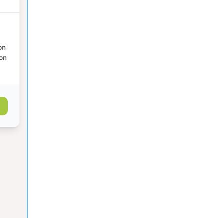
on
ion