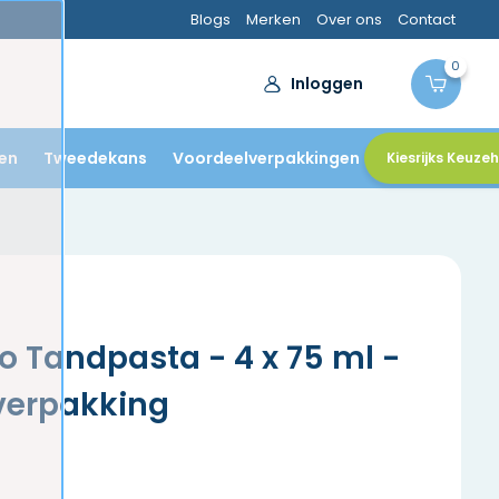
Blogs
Merken
Over ons
Contact
0
Inloggen
en
Tweedekans
Voordeelverpakkingen
Kiesrijks Keuze
 Tandpasta - 4 x 75 ml -
verpakking