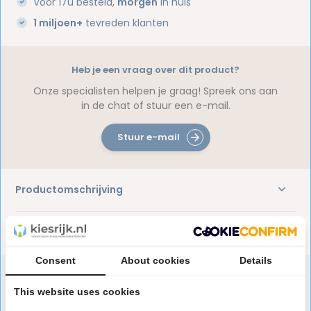
Voor 17u besteld,
morgen
in huis
1 miljoen+
tevreden klanten
Heb je een vraag over dit product?
Onze specialisten helpen je graag! Spreek ons aan
in de chat of stuur een e-mail.
Stuur e-mail
Productomschrijving
Reviews
Consent
About cookies
Details
This website uses cookies
Speciaal aanbevolen voor jou