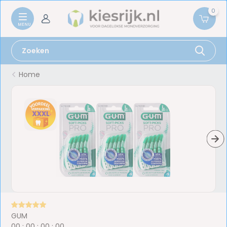
0
Home
GUM
0
0
:
0
0
:
0
0
:
0
0