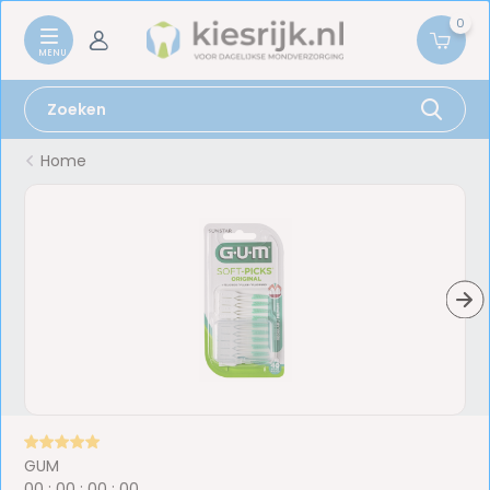
0
Home
GUM
0
0
:
0
0
:
0
0
:
0
0