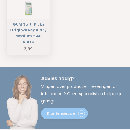
GUM Soft-Picks
Original Regular /
Medium - 40
stuks
3,99
Advies nodig?
Vragen over producten, leveringen of
iets anders? Onze specialisten helpen je
graag!
Klantenservice