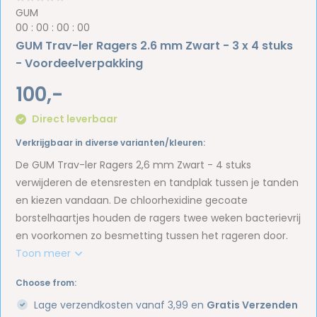
GUM
0
0
:
0
0
:
0
0
:
0
0
GUM Trav-ler Ragers 2.6 mm Zwart - 3 x 4 stuks
- Voordeelverpakking
100,-
Direct leverbaar
Verkrijgbaar in diverse varianten/kleuren:
De GUM Trav-ler Ragers 2,6 mm Zwart - 4 stuks
verwijderen de etensresten en tandplak tussen je tanden
en kiezen vandaan. De chloorhexidine gecoate
borstelhaartjes houden de ragers twee weken bacterievrij
en voorkomen zo besmetting tussen het rageren door.
Toon meer
Choose from:
Lage verzendkosten vanaf 3,99 en
Gratis Verzenden