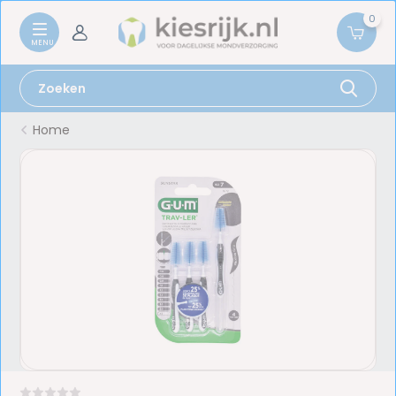
0
Home