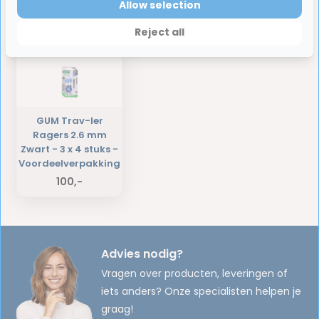
Allow selection
Laatst bekeken producten
Reject all
GUM Trav-ler
Ragers 2.6 mm
Zwart - 3 x 4 stuks -
Voordeelverpakking
100,-
Advies nodig?
Vragen over producten, leveringen of
iets anders? Onze specialisten helpen je
graag!