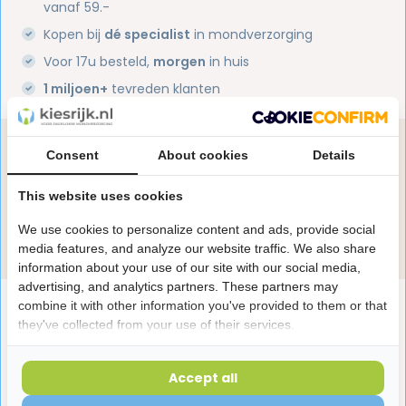
vanaf 59.-
Kopen bij
dé specialist
in mondverzorging
Voor 17u besteld,
morgen
in huis
1 miljoen+
tevreden klanten
Heb je een vraag over dit product?
Consent
About cookies
Details
Onze specialisten helpen je graag! Spreek ons aan
in de chat of stuur een e-mail.
This website uses cookies
We use cookies to personalize content and ads, provide social
Stuur e-mail
media features, and analyze our website traffic. We also share
information about your use of our site with our social media,
advertising, and analytics partners. These partners may
Productomschrijving
combine it with other information you've provided to them or that
they've collected from your use of their services.
Reviews
Accept all