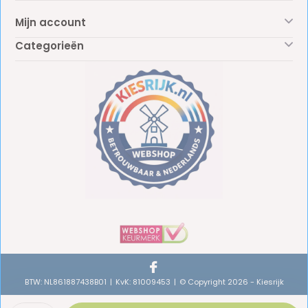
Mijn account
Categorieën
BTW: NL861887438B01
KvK: 81009453
© Copyright 2026 - Kiesrijk