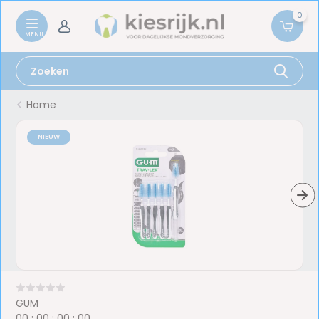
0
Home
NIEUW
GUM
0
0
:
0
0
:
0
0
:
0
0