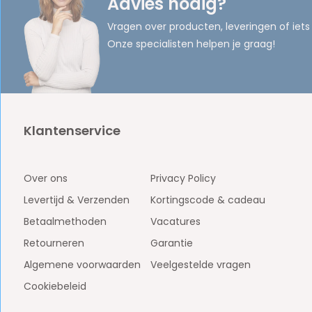
Advies nodig?
Vragen over producten, leveringen of iets
Onze specialisten helpen je graag!
Klantenservice
Over ons
Privacy Policy
Levertijd & Verzenden
Kortingscode & cadeau
Betaalmethoden
Vacatures
Retourneren
Garantie
Algemene voorwaarden
Veelgestelde vragen
Cookiebeleid