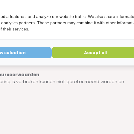
edia features, and analyze our website traffic. We also share informati
d analytics partners. These partners may combine it with other informat
 their services.
js)
ow selection
Accept all
etourvoorwaarden
ering is verbroken kunnen niet geretourneerd worden en