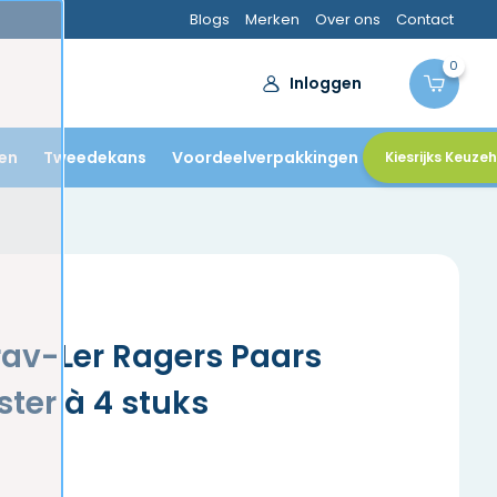
Blogs
Merken
Over ons
Contact
0
Inloggen
en
Tweedekans
Voordeelverpakkingen
Kiesrijks Keuze
av-Ler Ragers Paars
ster à 4 stuks