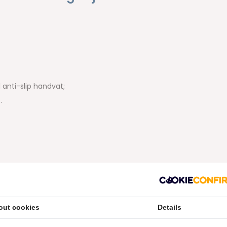
anti-slip handvat;
t.
n waardoor er voor ieders gebit wel een passende GUM Travler
js heeft een diameter van 2.0 millimeter en is de op één na
 grotere interdentale ruimtes. Advies nodig? Neem dan
out cookies
Details
 graag.