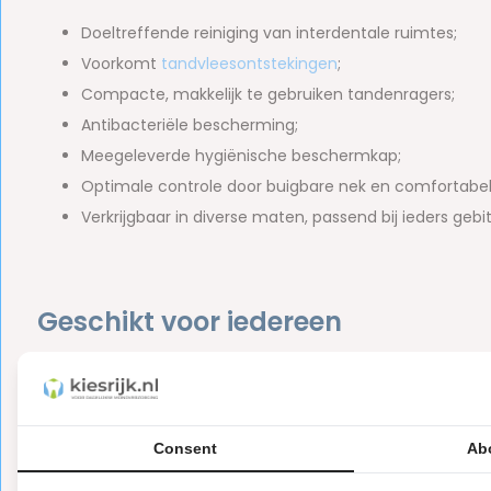
Doeltreffende reiniging van interdentale ruimtes;
Voorkomt
tandvleesontstekingen
;
Compacte, makkelijk te gebruiken tandenragers;
Antibacteriële bescherming;
Meegeleverde hygiënische beschermkap;
Optimale controle door buigbare nek en comfortabel 
Verkrijgbaar in diverse maten, passend bij ieders gebi
Geschikt voor iedereen
GUM Travler tandenragers zijn verkrijgbaar in diverse mate
tandenrager is. GUM Travler ragertjes in de kleurvariant gri
grootste maat in het GUM Travler assortiment. Ideaal voor
Consent
Ab
contact op met de
klantenservice
van Kiesrijk, wij helpen u