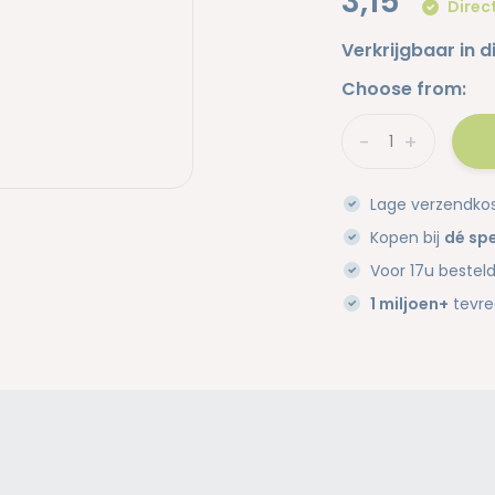
3,15
Direc
Verkrijgbaar in d
Choose from:
-
+
Lage verzendko
Kopen bij
dé spe
Voor 17u bestel
1 miljoen+
tevre