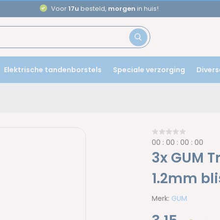
Voor
17u
besteld,
morgen
in huis!
Elektrische tandenborstels
Speciale verzorging
Divers
0
0
:
0
0
:
0
0
:
0
0
3x GUM Tr
1.2mm bli
Merk:
GUM