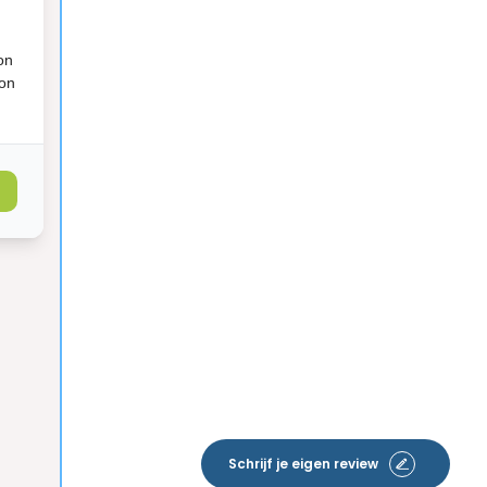
on
ion
Schrijf je eigen review