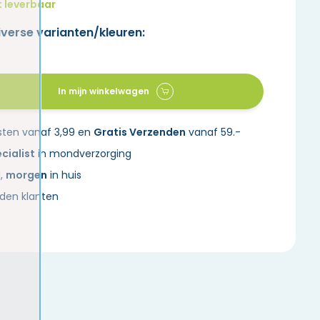
t leverbaar
iverse varianten/kleuren:
In mijn winkelwagen
sten vanaf 3,99 en
Gratis Verzenden
vanaf 59.-
cialist
in mondverzorging
d,
morgen
in huis
den klanten