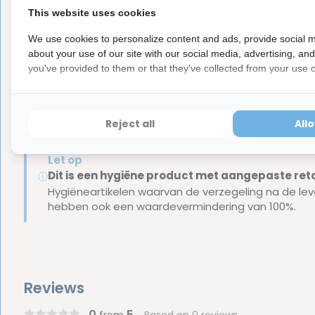
This website uses cookies
Inhoud van de verpakking:
We use cookies to personalize content and ads, provide social m
about your use of our site with our social media, advertising, an
you've provided to them or that they've collected from your use of
4 stuks GUM Travler interdentale ragers - 2.0 mm (gri
Merk:
GUM
Reject all
All
Let op
Dit is een hygiëne product met aangepaste r
ⓘ
Hygiëneartikelen waarvan de verzegeling na de lev
hebben ook een waardevermindering van 100%.
Reviews
0
5