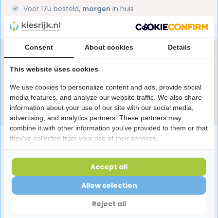
Voor 17u besteld,
morgen
in huis
1 miljoen+
tevreden klanten
Consent
About cookies
Details
Heb je een vraag over dit product?
This website uses cookies
Onze specialisten helpen je graag! Spreek ons aan
in de chat of stuur een e-mail.
We use cookies to personalize content and ads, provide social
media features, and analyze our website traffic. We also share
Stuur e-mail
information about your use of our site with our social media,
advertising, and analytics partners. These partners may
combine it with other information you've provided to them or that
they've collected from your use of their services.
Productomschrijving
Accept all
Reviews
Allow selection
Reject all
Laatst bekeken producten