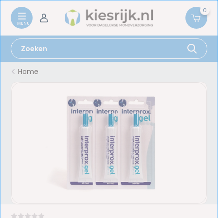
0
Home