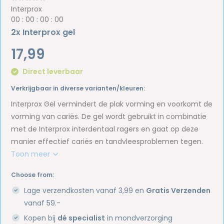
Interprox
0
0
:
0
0
:
0
0
:
0
0
2x Interprox gel
17,99
Direct leverbaar
Verkrijgbaar in diverse varianten/kleuren:
Interprox Gel vermindert de plak vorming en voorkomt de
vorming van cariës. De gel wordt gebruikt in combinatie
met de Interprox interdentaal ragers en gaat op deze
manier effectief cariës en tandvleesproblemen tegen.
Toon meer
Choose from:
Lage verzendkosten vanaf 3,99 en
Gratis Verzenden
vanaf 59.-
Kopen bij
dé specialist
in mondverzorging