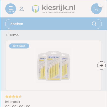
0
Home
BESTSELLER
Interprox
0
0
:
0
0
:
0
0
:
0
0