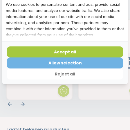
We use cookies to personalize content and ads, provide social
Speciaal aanbevolen voor jou
media features, and analyze our website traffic. We also share
information about your use of our site with our social media,
advertising, and analytics partners. These partners may
combine it with other information you've provided to them or that
they've collected from your use of their services.
Accept all
Interprox Gel | 20 ml
Interprox Plus Micro PH
Groen | 18 ragers 
Allow selection
Voordeelverpakki
Reject all
4,80
13,49
13,95
Laatst bekeken producten