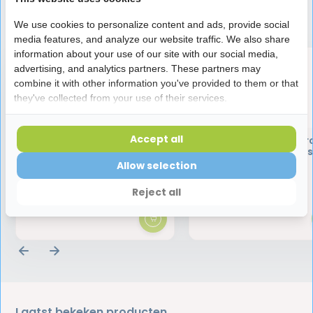
Speciaal aanbevolen voor jou
We use cookies to personalize content and ads, provide social
media features, and analyze our website traffic. We also share
information about your use of our site with our social media,
advertising, and analytics partners. These partners may
combine it with other information you've provided to them or that
they've collected from your use of their services.
Accept all
Interprox Gel | 20 ml
Interprox Ragers Micr
1.1 Groen - 6 stuk
Allow selection
4,80
4,80
Reject all
Laatst bekeken producten