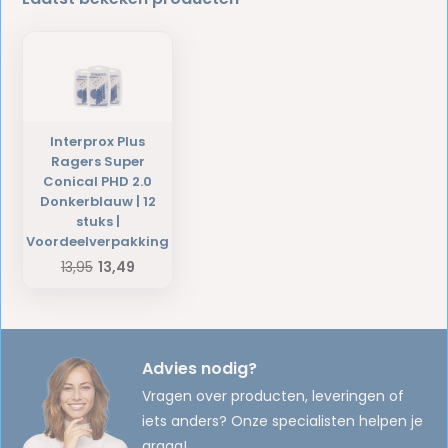
Interprox Plus
Ragers Super
Conical PHD 2.0
Donkerblauw | 12
stuks |
Voordeelverpakking
13,95
13,49
Advies nodig?
Vragen over producten, leveringen of
iets anders? Onze specialisten helpen je
graag!