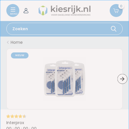
0
Home
NIEUW
Interprox
0
0
:
0
0
:
0
0
:
0
0