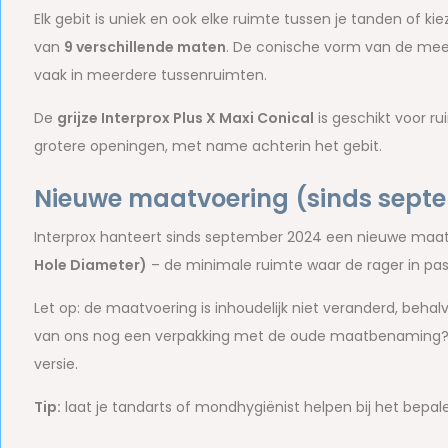
Elk gebit is uniek en ook elke ruimte tussen je tanden of k
van
9 verschillende maten
. De conische vorm van de me
vaak in meerdere tussenruimten.
De
grijze Interprox Plus X Maxi Conical
is geschikt voor r
grotere openingen, met name achterin het gebit.
Nieuwe maatvoering (sinds sept
Interprox hanteert sinds september 2024 een nieuwe ma
Hole Diameter)
– de minimale ruimte waar de rager in pas
Let op: de maatvoering is inhoudelijk niet veranderd, behalv
van ons nog een verpakking met de oude maatbenaming? G
versie.
Tip:
laat je tandarts of mondhygiënist helpen bij het bepale