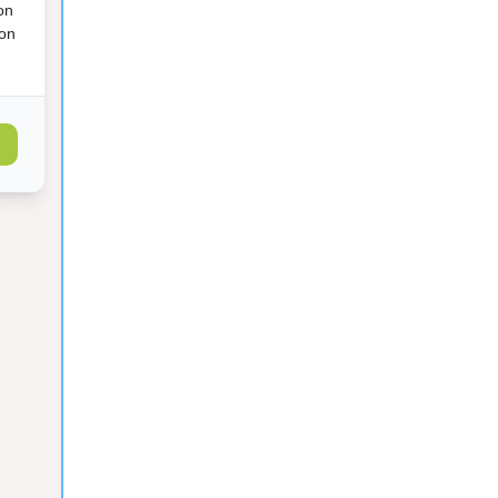
on
ion