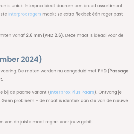
iezen is uniek. Interprox biedt daarom een breed assortiment
este
Interprox ragers
maakt ze extra flexibel: één rager past
uimten vanaf
2,6 mm (PHD 2.6)
. Deze maat is ideaal voor de
ember 2024)
atvoering. De maten worden nu aangeduid met
PHD (Passage
t.
e bij de paarse variant (
Interprox Plus Paars
). Ontvang je
een probleem – de maat is identiek aan die van de nieuwe
n van de juiste maat ragers voor jouw gebit.