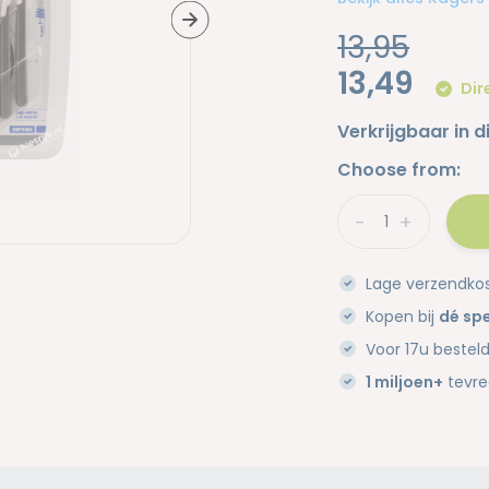
13,95
13,49
Dir
Verkrijgbaar in d
Choose from:
-
+
Lage verzendko
Kopen bij
dé spe
Voor 17u bestel
1 miljoen+
tevre