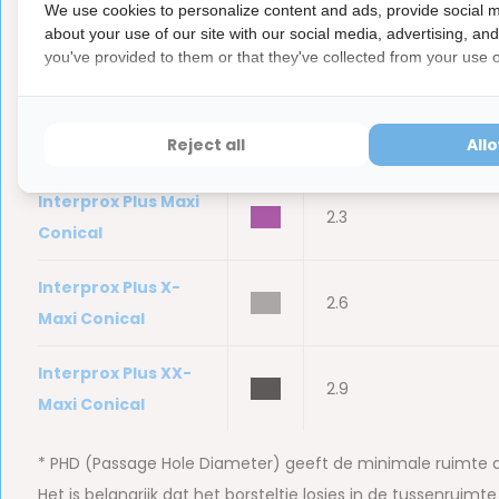
We use cookies to personalize content and ads, provide social m
Interprox Plus
about your use of our site with our social media, advertising, an
bbb
1.7
you've provided to them or that they've collected from your use of
Conical
Interprox Plus
bbb
2.0
Reject all
All
Super Conical
Interprox Plus Maxi
bbb
2.3
Conical
Interprox Plus X-
bbb
2.6
Maxi Conical
Interprox Plus XX-
bbb
2.9
Maxi Conical
* PHD (Passage Hole Diameter) geeft de minimale ruimte 
Het is belangrijk dat het borsteltje losjes in de tussenruimt