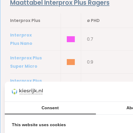
Maattabel Interprox Plus Ragers
Interprox Plus
ø PHD
Interprox
bbb
0.7
Plus Nano
Interprox Plus
bbb
0.9
Super Micro
Interprox Plus
bbb
1.1
Micro
Interprox Plus Mini
bbb
1.4
Consent
Ab
Interprox Plus Mini
bbb
1.2
This website uses cookies
Conical