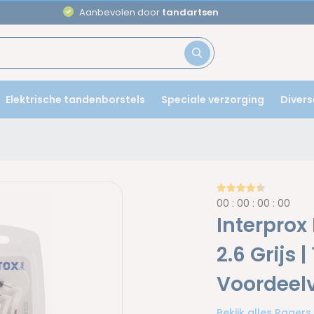
Aanbevolen door
tandartsen
Elektrische tandenborstels
Speciale verzorging
Divers
0
0
:
0
0
:
0
0
:
0
0
Interprox
2.6 Grijs |
Voordeel
Bekijk alles Ragers