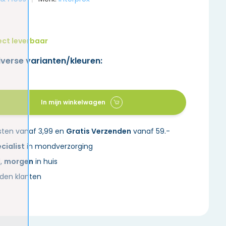
ect leverbaar
iverse varianten/kleuren:
In mijn winkelwagen
sten vanaf 3,99 en
Gratis Verzenden
vanaf 59.-
cialist
in mondverzorging
d,
morgen
in huis
den klanten