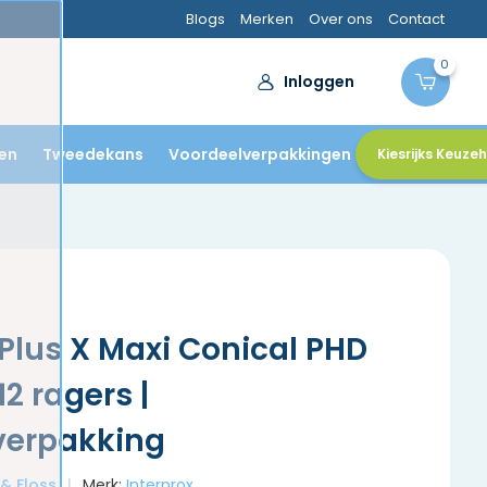
Blogs
Merken
Over ons
Contact
0
Inloggen
en
Tweedekans
Voordeelverpakkingen
Kiesrijks Keuze
 Plus X Maxi Conical PHD
 12 ragers |
verpakking
 & Floss
Merk:
Interprox