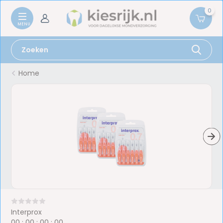
0
Home
Interprox
0
0
:
0
0
:
0
0
:
0
0