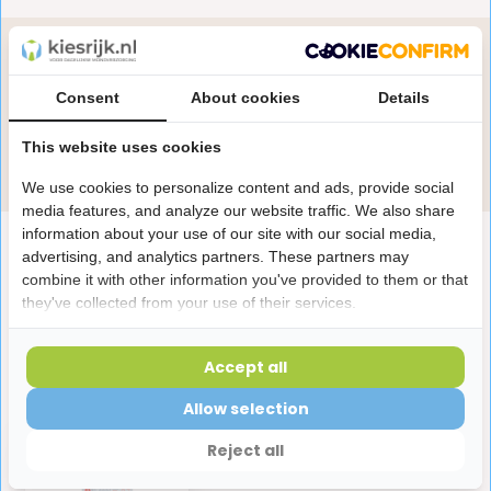
Heb je een vraag over dit product?
Onze specialisten helpen je graag! Spreek ons aan
Consent
About cookies
Details
in de chat of stuur een e-mail.
This website uses cookies
Stuur e-mail
We use cookies to personalize content and ads, provide social
media features, and analyze our website traffic. We also share
information about your use of our site with our social media,
Productomschrijving
advertising, and analytics partners. These partners may
combine it with other information you've provided to them or that
they've collected from your use of their services.
Reviews
Accept all
Laatst bekeken producten
Allow selection
Reject all