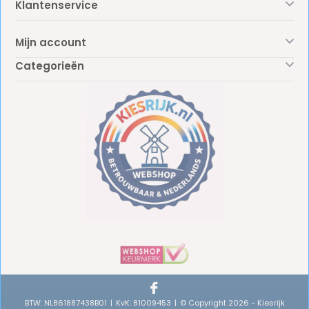
Klantenservice
Mijn account
Categorieën
BTW: NL861887438B01
KvK: 81009453
© Copyright 2026 - Kiesrijk