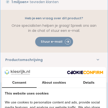
1 miljoen+
tevreden klanten
Heb je een vraag over dit product?
Onze specialisten helpen je graag! Spreek ons aan
in de chat of stuur een e-mail.
Stuur e-mail
Productomschrijving
Reviews
Consent
About cookies
Details
This website uses cookies
Speciaal aanbevolen voor jou
We use cookies to personalize content and ads, provide social
media features, and analyze our website traffic. We also share