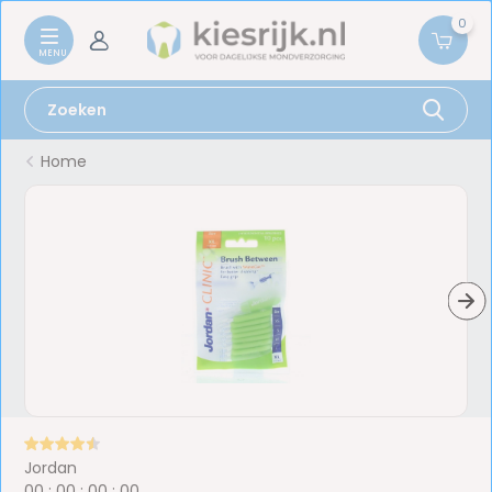
0
Home
Jordan
0
0
:
0
0
:
0
0
:
0
0