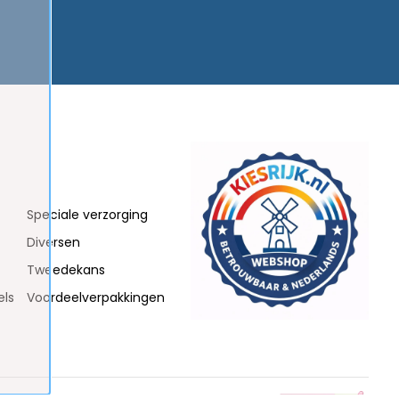
Speciale verzorging
Diversen
Tweedekans
els
Voordeelverpakkingen