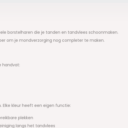
nele borstelharen die je tanden en tandvlees schoonmaken.
aper om je mondverzorging nog completer te maken.
e handvat:
 Elke kleur heeft een eigen functie:
ereikbare plekken
iniging langs het tandvlees