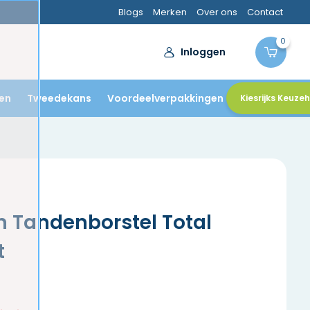
Blogs
Merken
Over ons
Contact
0
Inloggen
en
Tweedekans
Voordeelverpakkingen
Kiesrijks Keuze
n Tandenborstel Total
t