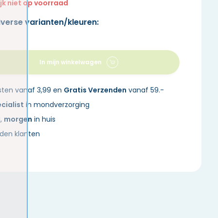
ijk niet op voorraad
iverse varianten/kleuren:
In mijn winkelwagen
sten vanaf 3,99 en
Gratis Verzenden
vanaf 59.-
cialist
in mondverzorging
d,
morgen
in huis
den klanten