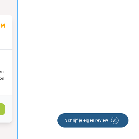
on
ion
Schrijf je eigen review