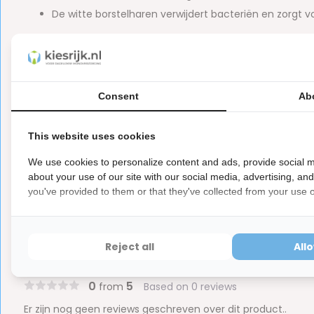
De witte borstelharen verwijdert bacteriën en zorgt 
Ook verkrijgbaar in
voordeelverpakking
Verkrijgbaar in meerdere kleuren. Geen kleurkeuze mo
Consent
Ab
Let op
This website uses cookies
Dit is een hygiëne product met aangepaste r
ⓘ
We use cookies to personalize content and ads, provide social m
Hygiëneartikelen waarvan de verzegeling na de lev
about your use of our site with our social media, advertising, an
hebben ook een waardevermindering van 100%.
you've provided to them or that they've collected from your use of
Reject all
All
Reviews
0
5
from
Based on 0 reviews
Er zijn nog geen reviews geschreven over dit product..