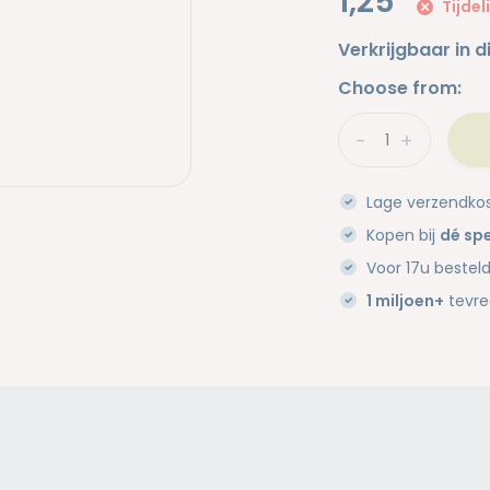
1,25
Tijdel
Verkrijgbaar in d
Choose from:
-
+
Lage verzendko
Kopen bij
dé spe
Voor 17u bestel
1 miljoen+
tevre