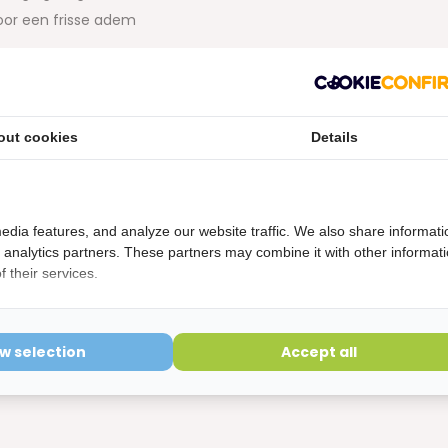
voor een frisse adem
gelijk
out cookies
Details
etourvoorwaarden
edia features, and analyze our website traffic. We also share informati
ering is verbroken kunnen niet geretourneerd worden en
d analytics partners. These partners may combine it with other informat
 their services.
ow selection
Accept all