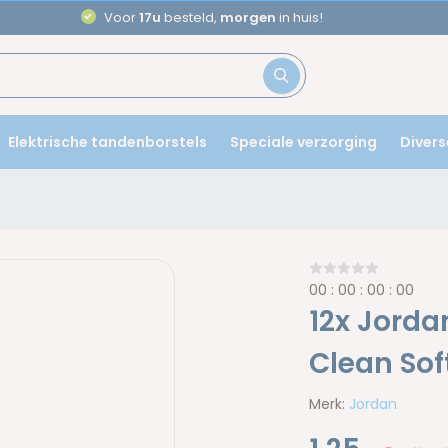
Voor
17u
besteld,
morgen
in huis!
Elektrische tandenborstels
Speciale verzorging
Divers
0
0
:
0
0
:
0
0
:
0
0
12x Jorda
Clean Sof
Merk:
Jordan