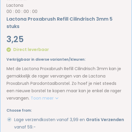
Lactona
0
0
:
0
0
:
0
0
:
0
0
Lactona Proxabrush Refill Cilindrisch 3mm 5
stuks
3,25
Direct leverbaar
Verkrijgbaar in diverse varianten/kleuren:
Met de Lactona Proxabrush Refill Cilindrisch 3mm kan je
gemakkelijk de rager vervangen van de Lactona
Proxabrush Parodontaalborstel. Zo hoef je niet steeds
een nieuwe borstel te kopen maar kan je enkel de rager
vervangen.
Toon meer
Choose from:
Lage verzendkosten vanaf 3,99 en
Gratis Verzenden
vanaf 59.-