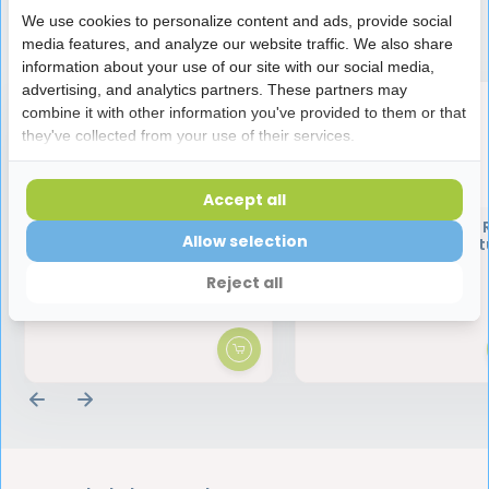
We use cookies to personalize content and ads, provide social
Speciaal aanbevolen voor jou
media features, and analyze our website traffic. We also share
information about your use of our site with our social media,
advertising, and analytics partners. These partners may
combine it with other information you've provided to them or that
they've collected from your use of their services.
Accept all
Lactona Proxabrush
Lactona Proxabrush Re
Allow selection
(parodontaalborstel)
Conisch 3-5mm 5 st
Reject all
2,45
3,25