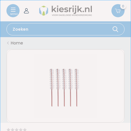
0
Home