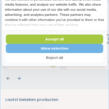
media features, and analyze our website traffic. We also share
information about your use of our site with our social media,
advertising, and analytics partners. These partners may
combine it with other information you've provided to them or that
they've collected from your use of their services.
TePe Tandenstokers
TePe Tandenstoke
EasyPick XS/S | 180 stuks |
EasyPick M/L | Blauw |
Accept all
Voordeelverpakking
stuks | Voordeelverpa
Allow selection
17,25
17,25
Reject all
Laatst bekeken producten