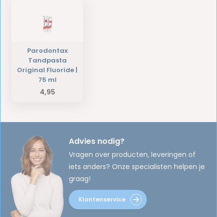
Parodontax
Tandpasta
Original Fluoride |
75 ml
4,95
Advies nodig?
Vragen over producten, leveringen of
iets anders? Onze specialisten helpen je
graag!
Klantenservice