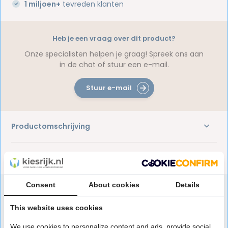
1 miljoen+
tevreden klanten
Heb je een vraag over dit product?
Onze specialisten helpen je graag! Spreek ons aan
in de chat of stuur een e-mail.
Stuur e-mail
Productomschrijving
Reviews
Consent
About cookies
Details
This website uses cookies
Speciaal aanbevolen voor jou
We use cookies to personalize content and ads, provide social