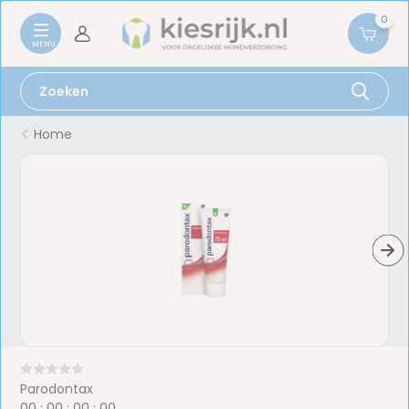
0
Home
Parodontax
0
0
:
0
0
:
0
0
:
0
0