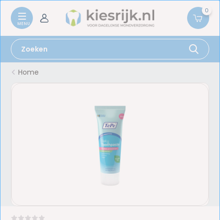
0
Home