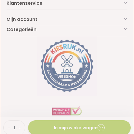
Klantenservice
Mijn account
Categorieën
-
+
In mijn winkelwagen
BTW: NL861887438B01
KvK: 81009453
© Copyright 2026 - Kiesrijk