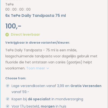
TePe
0
0
:
0
0
:
0
0
:
0
0
6x TePe Daily Tandpasta 75 ml
100,-
Direct leverbaar
Verkrijgbaar in diverse varianten/kleuren:
TePe Daily Tandpasta - 75 ml is een milde,
laagschuimende tandpasta voor dagelijks gebruik met
fluoride die het ontstaan van cariës (gaatjes) helpt
voorkomen.
Toon meer
Choose from:
Lage verzendkosten vanaf 3,99 en
Gratis Verzenden
vanaf 59.-
Kopen bij
dé specialist
in mondverzorging
Voor 17u besteld,
morgen
in huis