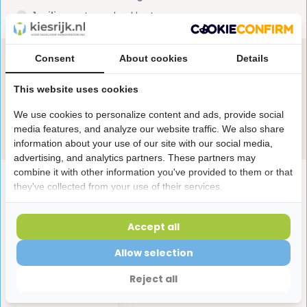
1 miljoen+
tevreden klanten
Consent
About cookies
Details
Heb je een vraag over dit product?
Onze specialisten helpen je graag! Spreek ons aan
This website uses cookies
in de chat of stuur een e-mail.
We use cookies to personalize content and ads, provide social
Stuur e-mail
media features, and analyze our website traffic. We also share
information about your use of our site with our social media,
advertising, and analytics partners. These partners may
combine it with other information you've provided to them or that
Productomschrijving
they've collected from your use of their services.
Reviews
Accept all
Allow selection
Laatst bekeken producten
Reject all