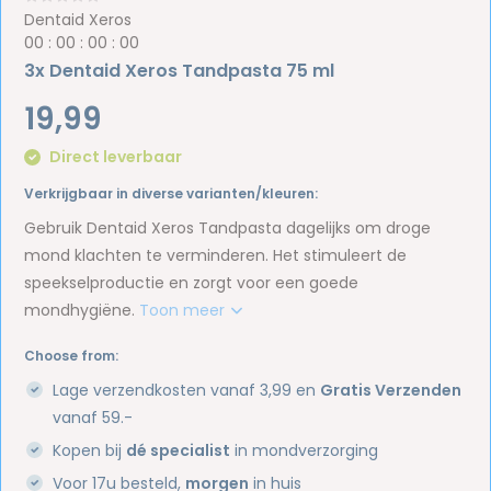
Dentaid Xeros
0
0
:
0
0
:
0
0
:
0
0
3x Dentaid Xeros Tandpasta 75 ml
19,99
Direct leverbaar
Verkrijgbaar in diverse varianten/kleuren:
Gebruik Dentaid Xeros Tandpasta dagelijks om droge
mond klachten te verminderen. Het stimuleert de
speekselproductie en zorgt voor een goede
mondhygiëne.
Toon meer
Choose from:
Lage verzendkosten vanaf 3,99 en
Gratis Verzenden
vanaf 59.-
Kopen bij
dé specialist
in mondverzorging
Voor 17u besteld,
morgen
in huis