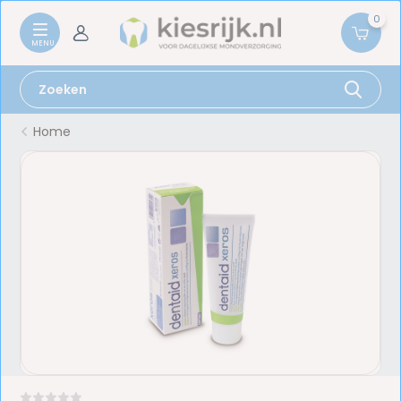
0
Home