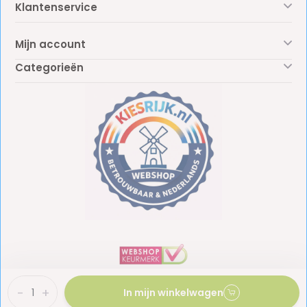
Klantenservice
Mijn account
Categorieën
-
+
In mijn winkelwagen
BTW: NL861887438B01
KvK: 81009453
© Copyright 2026 - Kiesrijk