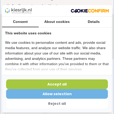
1 miljoen+
tevreden klanten
Consent
About cookies
Details
Heb je een vraag over dit product?
Onze specialisten helpen je graag! Spreek ons aan
This website uses cookies
in de chat of stuur een e-mail.
We use cookies to personalize content and ads, provide social
Stuur e-mail
media features, and analyze our website traffic. We also share
information about your use of our site with our social media,
advertising, and analytics partners. These partners may
combine it with other information you've provided to them or that
Productomschrijving
they've collected from your use of their services.
Reviews
Accept all
Allow selection
Laatst bekeken producten
Reject all