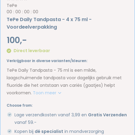
TePe
0
0
:
0
0
:
0
0
:
0
0
TePe Daily Tandpasta - 4 x 75 ml -
Voordeelverpakking
100,-
Direct leverbaar
Verkrijgbaar in diverse varianten/kleuren:
TePe Daily Tandpasta - 75 ml is een milde,
laagschuimende tandpasta voor dagelijks gebruik met
fluoride die het ontstaan van cariës (gaatjes) helpt
voorkomen.
Toon meer
Choose from:
Lage verzendkosten vanaf 3,99 en
Gratis Verzenden
vanaf 59.-
Kopen bij
dé specialist
in mondverzorging