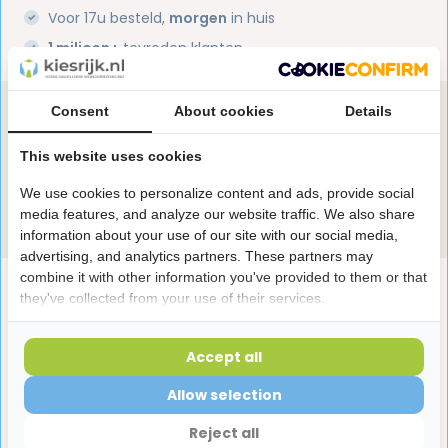
Voor 17u besteld,
morgen
in huis
1 miljoen+
tevreden klanten
Consent
About cookies
Details
Heb je een vraag over dit product?
Onze specialisten helpen je graag! Spreek ons aan
This website uses cookies
in de chat of stuur een e-mail.
We use cookies to personalize content and ads, provide social
Stuur e-mail
media features, and analyze our website traffic. We also share
information about your use of our site with our social media,
advertising, and analytics partners. These partners may
combine it with other information you've provided to them or that
Productomschrijving
they've collected from your use of their services.
Reviews
Accept all
Allow selection
Laatst bekeken producten
Reject all