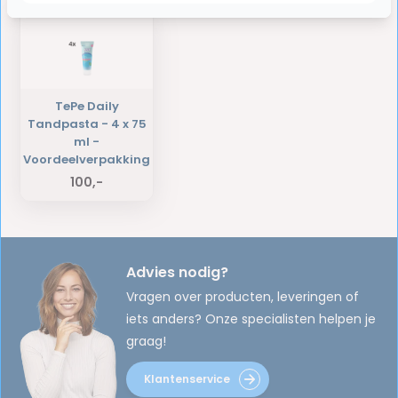
TePe Daily
Tandpasta - 4 x 75
ml -
Voordeelverpakking
100,-
Advies nodig?
Vragen over producten, leveringen of
iets anders? Onze specialisten helpen je
graag!
Klantenservice