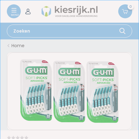
0
Home