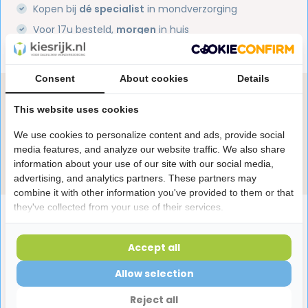
Kopen bij
dé specialist
in mondverzorging
Voor 17u besteld,
morgen
in huis
1 miljoen+
tevreden klanten
Consent
About cookies
Details
Heb je een vraag over dit product?
This website uses cookies
Onze specialisten helpen je graag! Spreek ons aan
in de chat of stuur een e-mail.
We use cookies to personalize content and ads, provide social
media features, and analyze our website traffic. We also share
Stuur e-mail
information about your use of our site with our social media,
advertising, and analytics partners. These partners may
combine it with other information you've provided to them or that
they've collected from your use of their services.
Productomschrijving
Accept all
Reviews
Allow selection
Reject all