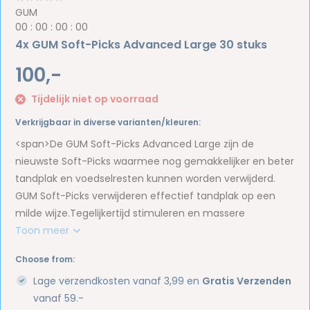
GUM
0
0
:
0
0
:
0
0
:
0
0
4x GUM Soft-Picks Advanced Large 30 stuks
100,-
Tijdelijk niet op voorraad
Verkrijgbaar in diverse varianten/kleuren:
<span>De GUM Soft-Picks Advanced Large zijn de
nieuwste Soft-Picks waarmee nog gemakkelijker en beter
tandplak en voedselresten kunnen worden verwijderd.
GUM Soft-Picks verwijderen effectief tandplak op een
milde wijze.Tegelijkertijd stimuleren en massere
Toon meer
Choose from:
Lage verzendkosten vanaf 3,99 en
Gratis Verzenden
vanaf 59.-