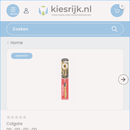
0
Home
vanaf 5+
Colgate
0
0
:
0
0
:
0
0
:
0
0