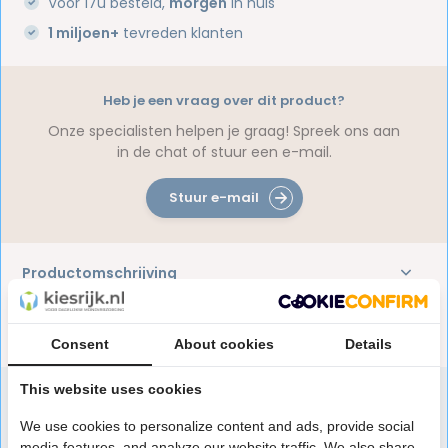
Voor 17u besteld,
morgen
in huis
1 miljoen+
tevreden klanten
Heb je een vraag over dit product?
Onze specialisten helpen je graag! Spreek ons aan
in de chat of stuur een e-mail.
Stuur e-mail
Productomschrijving
Reviews
Consent
About cookies
Details
This website uses cookies
We use cookies to personalize content and ads, provide social
Speciaal aanbevolen voor jou
media features, and analyze our website traffic. We also share