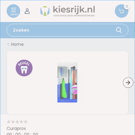
0
Home
Curaprox
0
0
:
0
0
:
0
0
:
0
0