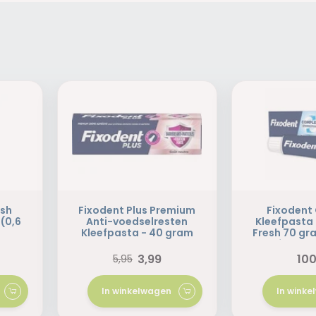
ush
Fixodent Plus Premium
Fixodent 
(0,6
Anti-voedselresten
Kleefpasta
Kleefpasta - 40 gram
Fresh 70 gr
formul
3,99
100
5,95
In winkelwagen
In wink