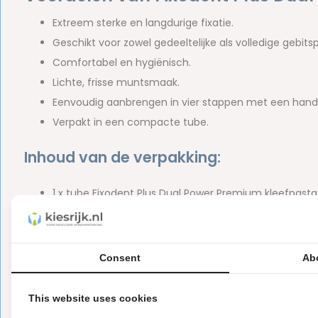
Extreem sterke en langdurige fixatie.
Geschikt voor zowel gedeeltelijke als volledige gebits
Comfortabel en hygiënisch.
Lichte, frisse muntsmaak.
Eenvoudig aanbrengen in vier stappen met een handi
Verpakt in een compacte tube.
Inhoud van de verpakking:
1 x tube Fixodent Plus Dual Power Premium kleefpast
Merk:
Fixodent
Inclusief een duidelijke gebruiksaanwijzing in het Nede
Consent
Ab
Let op
Dit is een hygiëne product met aangepaste r
ⓘ
This website uses cookies
Hygiëneartikelen waarvan de verzegeling na de lev