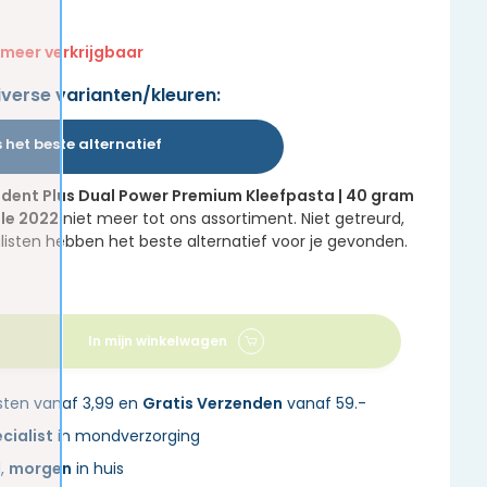
 meer verkrijgbaar
iverse varianten/kleuren:
s het beste alternatief
odent Plus Dual Power Premium Kleefpasta | 40 gram
ule 2022
niet meer tot ons assortiment. Niet getreurd,
isten hebben het beste alternatief voor je gevonden.
In mijn winkelwagen
sten vanaf 3,99 en
Gratis Verzenden
vanaf 59.-
cialist
in mondverzorging
d,
morgen
in huis