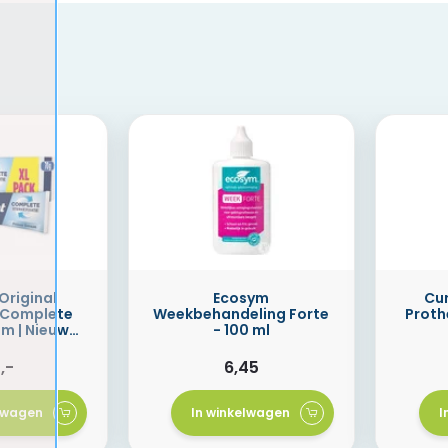
Original
Ecosym
Cu
 Complete
Weekbehandeling Forte
Proth
am | Nieuwe
- 100 ml
e 2025
,-
6,45
elwagen
In winkelwagen
I