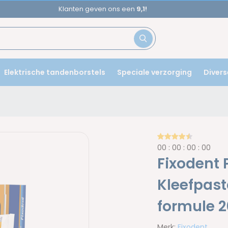
Voor
17u
besteld,
morgen
in huis!
Elektrische tandenborstels
Speciale verzorging
Divers
0
0
:
0
0
:
0
0
:
0
0
Fixodent
Kleefpast
formule 2
Merk:
Fixodent