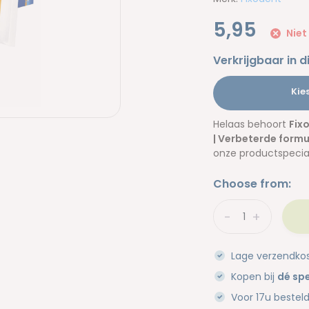
5,95
Niet
Verkrijgbaar in d
Kie
Helaas behoort
Fix
| Verbeterde form
onze productspecial
Choose from:
-
+
Lage verzendko
Kopen bij
dé spe
Voor 17u bestel