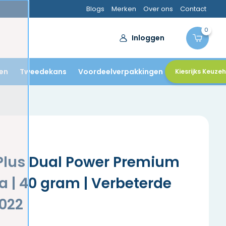
Blogs
Merken
Over ons
Contact
0
Inloggen
en
Tweedekans
Voordeelverpakkingen
Kiesrijks Keuze
 Plus Dual Power Premium
a | 40 gram | Verbeterde
022