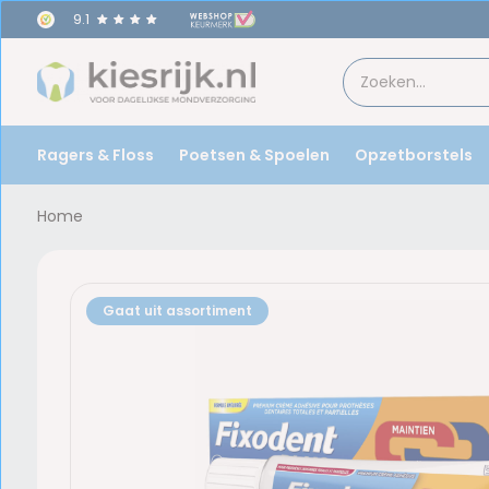
9.1
Ragers & Floss
Poetsen & Spoelen
Opzetborstels
Home
Gaat uit assortiment