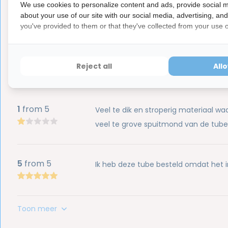
hebben ook een waardevermindering van 100%.
We use cookies to personalize content and ads, provide social m
about your use of our site with our social media, advertising, an
you've provided to them or that they've collected from your use of
Reviews
Reject all
All
4.5
5
from
Based on 16 reviews
1
from 5
Veel te dik en stroperig materiaal wa
veel te grove spuitmond van de tub
5
from 5
Ik heb deze tube besteld omdat het in 
Toon meer