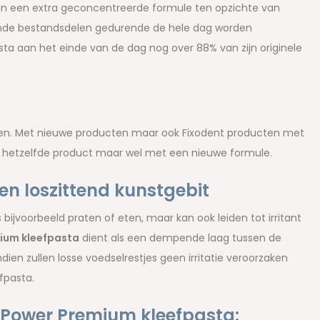
van een extra geconcentreerde formule ten opzichte van
rende bestandsdelen gedurende de hele dag worden
asta aan het einde van de dag nog over 88% van zijn originele
ngen. Met nieuwe producten maar ook Fixodent producten met
 hetzelfde product maar wel met een nieuwe formule.
een loszittend kunstgebit
s bijvoorbeeld praten of eten, maar kan ook leiden tot irritant
mium kleefpasta
dient als een dempende laag tussen de
ien zullen losse voedselrestjes geen irritatie veroorzaken
efpasta.
 Power Premium kleefpasta: