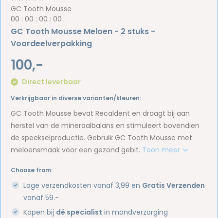
GC Tooth Mousse
0
0
:
0
0
:
0
0
:
0
0
GC Tooth Mousse Meloen - 2 stuks -
Voordeelverpakking
100,-
Direct leverbaar
Verkrijgbaar in diverse varianten/kleuren:
GC Tooth Mousse bevat Recaldent en draagt bij aan
herstel van de mineraalbalans en stimuleert bovendien
de speekselproductie. Gebruik GC Tooth Mousse met
meloensmaak voor een gezond gebit.
Toon meer
Choose from:
Lage verzendkosten vanaf 3,99 en
Gratis Verzenden
vanaf 59.-
Kopen bij
dé specialist
in mondverzorging