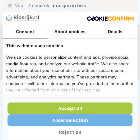
Voor 17u besteld,
morgen
in huis
1 miljoen+
tevreden klanten
Consent
About cookies
Details
Heb je een vraag over dit product?
Onze specialisten helpen je graag! Spreek ons aan
This website uses cookies
in de chat of stuur een e-mail.
We use cookies to personalize content and ads, provide social
media features, and analyze our website traffic. We also share
Stuur e-mail
information about your use of our site with our social media,
advertising, and analytics partners. These partners may
combine it with other information you've provided to them or that
Productomschrijving
they've collected from your use of their services.
Accept all
Reviews
Allow selection
Laatst bekeken producten
Reject all