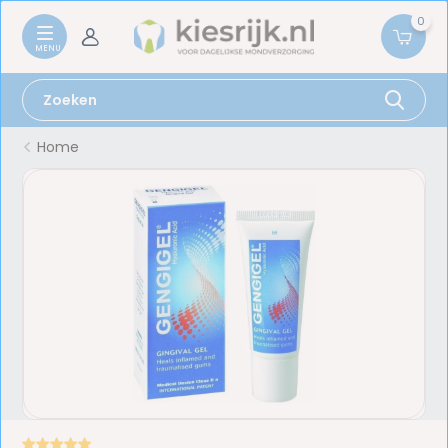
0
Home