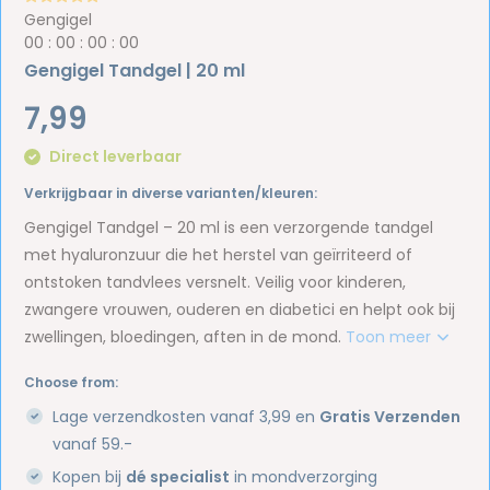
Gengigel
0
0
:
0
0
:
0
0
:
0
0
Gengigel Tandgel | 20 ml
7,99
Direct leverbaar
Verkrijgbaar in diverse varianten/kleuren:
Gengigel Tandgel – 20 ml is een verzorgende tandgel
met hyaluronzuur die het herstel van geïrriteerd of
ontstoken tandvlees versnelt. Veilig voor kinderen,
zwangere vrouwen, ouderen en diabetici en helpt ook bij
zwellingen, bloedingen, aften in de mond.
Toon meer
Choose from:
Lage verzendkosten vanaf 3,99 en
Gratis Verzenden
vanaf 59.-
Kopen bij
dé specialist
in mondverzorging