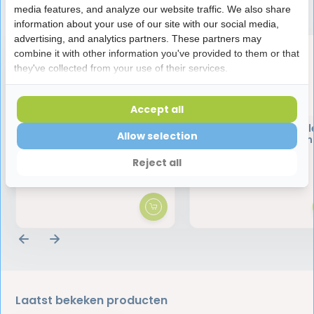
Speciaal aanbevolen voor jou
media features, and analyze our website traffic. We also share
information about your use of our site with our social media,
advertising, and analytics partners. These partners may
combine it with other information you've provided to them or that
they've collected from your use of their services.
Accept all
Vitis Gingival
Vitis Gezond Tandvl
Allow selection
Tandenborstel
Tandpasta | 75 m
Reject all
3,75
4,95
Laatst bekeken producten