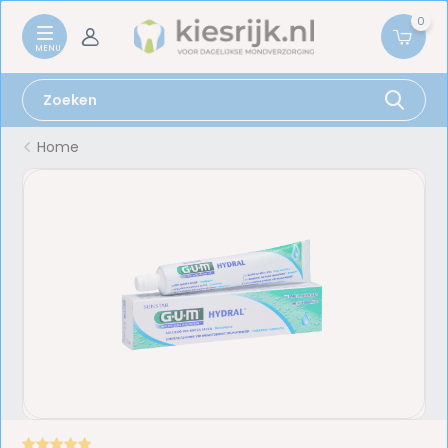
0
Home