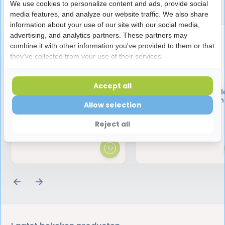
Speciaal aanbevolen voor jou
We use cookies to personalize content and ads, provide social
media features, and analyze our website traffic. We also share
information about your use of our site with our social media,
advertising, and analytics partners. These partners may
combine it with other information you've provided to them or that
they've collected from your use of their services.
Accept all
GUM Soft-Picks Original
Vitis Gezond Tandvl
Regular / Medium | 3 x 40
Tandpasta | 75 m
Allow selection
stuks | Voordeelverpakking
Reject all
11,50
4,95