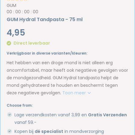
GUM
0
0
:
0
0
:
0
0
:
0
0
GUM Hydral Tandpasta - 75 ml
4,95
Direct leverbaar
Verkrijgbaar in diverse varianten/kleuren:
Het hebben van een droge mond is niet alleen erg
oncomfortabel, maar heeft ook negatieve gevolgen voor
de mondgezondheid. GUM Hydral tandpasta helpt de
mond gehydrateerd te houden en beschermt tegen
deze negatieve gevolgen.
Toon meer
Choose from:
Lage verzendkosten vanaf 3,99 en
Gratis Verzenden
vanaf 59.-
Kopen bij
dé specialist
in mondverzorging