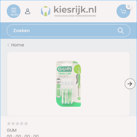
0
Home
GUM
0
0
:
0
0
:
0
0
:
0
0