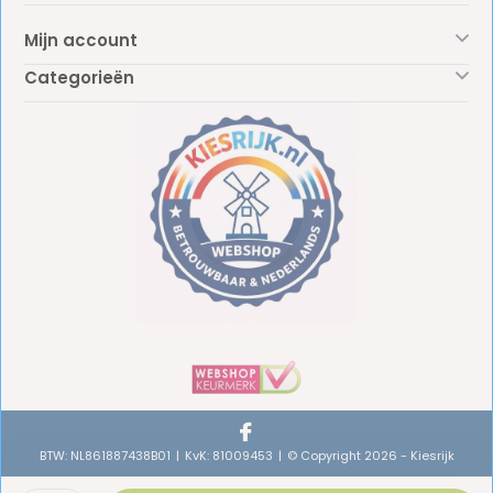
Mijn account
Categorieën
BTW: NL861887438B01
KvK: 81009453
© Copyright 2026 - Kiesrijk